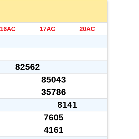
16AC
17AC
20AC
82562
85043
35786
8141
7605
4161