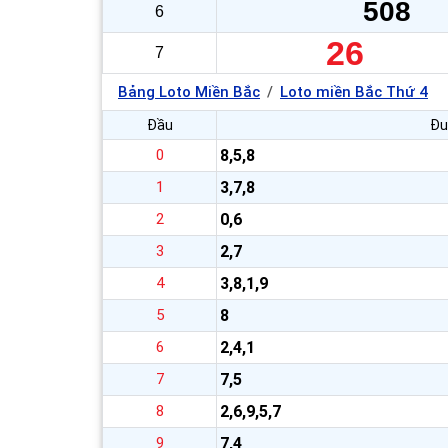
508
6
26
7
Bảng Loto Miền Bắc
Loto miền Bắc Thứ 4
Đầu
Đu
0
8,5,8
1
3,7,8
2
0,6
3
2
,7
4
3,8,1,9
5
8
6
2,4,1
7
7,5
8
2,6,9,5,7
9
7,4