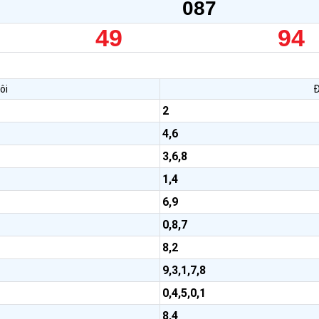
087
49
94
ôi
2
4,6
3
,6,8
1,4
6,9
0,8,7
8,2
9,3,1,7,8
0,4,5,0,1
8,4