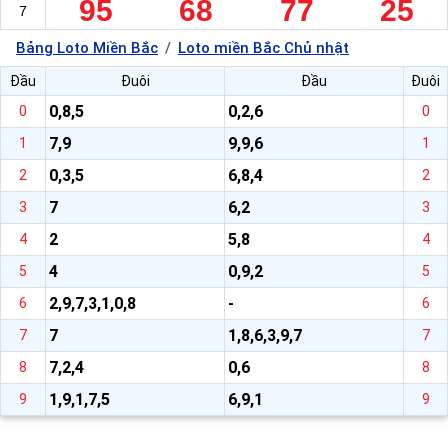
95
68
77
25
7
Bảng Loto Miền Bắc
Loto miền Bắc Chủ nhật
Đầu
Đuôi
Đầu
Đuôi
0
,8,5
0
,2,6
0
0
7,9
9,9,6
1
1
0,3,5
6,8,4
2
2
7
6,2
3
3
2
5,8
4
4
4
0,9,2
5
5
2,9,7,3,1,0,8
-
6
6
7
1,8,6,3,9,7
7
7
7,2,4
0,6
8
8
1,9,1,7,5
6,9,1
9
9