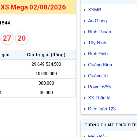
»
XS Mega 02/08/2026
XSMB
An Giang
1544
Bình Thuận
27
20
Tây Ninh
Bình Định
 giải
Giá trị giải (đồng)
29.649.534.500
Quảng Bình
10.000.000
Quảng Trị
300.000
Power 6/55
4
30.000
XS Thần tài
Điện toán 123
TƯỜNG THUẬT TRỰC TIẾP
Miền Bắc