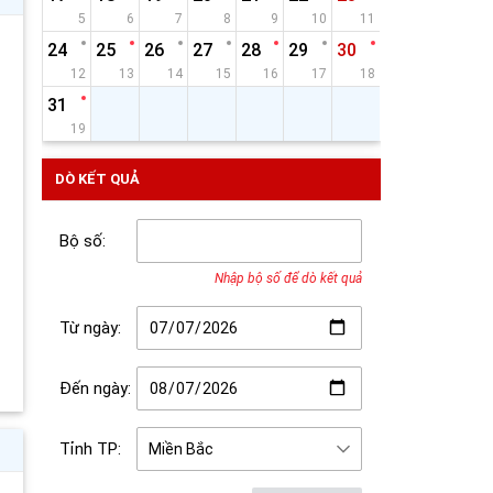
5
6
7
8
9
10
11
24
25
26
27
28
29
30
12
13
14
15
16
17
18
31
19
DÒ KẾT QUẢ
Bộ số:
Nhập bộ số để dò kết quả
Từ ngày:
Đến ngày:
Tỉnh TP: