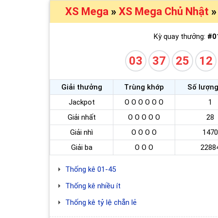
XS Mega
»
XS Mega Chủ Nhật
Kỳ quay thưởng:
#0
03
37
25
12
Giải thưởng
Trùng khớp
Số lượng
Jackpot
O O O O O O
1
Giải nhất
O O O O O
28
Giải nhì
O O O O
1470
Giải ba
O O O
2288
Thống kê 01-45
Thống kê nhiều ít
Thống kê tỷ lệ chẵn lẻ