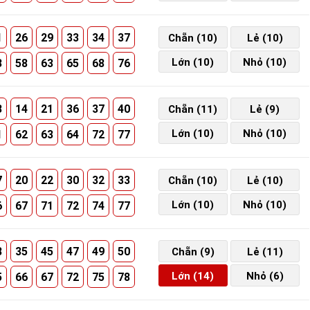
1
26
29
33
34
37
Chẵn (10)
Lẻ (10)
Lớn (10)
Nhỏ (10)
3
58
63
65
68
76
3
14
21
36
37
40
Chẵn (11)
Lẻ (9)
Lớn (10)
Nhỏ (10)
1
62
63
64
72
77
7
20
22
30
32
33
Chẵn (10)
Lẻ (10)
Lớn (10)
Nhỏ (10)
6
67
71
72
74
77
8
35
45
47
49
50
Chẵn (9)
Lẻ (11)
Lớn (14)
Nhỏ (6)
5
66
67
72
75
78