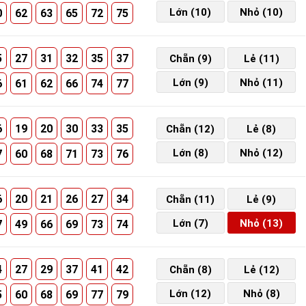
Lớn (10)
Nhỏ (10)
0
62
63
65
72
75
5
27
31
32
35
37
Chẵn (9)
Lẻ (11)
Lớn (9)
Nhỏ (11)
6
61
62
66
74
77
6
19
20
30
33
35
Chẵn (12)
Lẻ (8)
Lớn (8)
Nhỏ (12)
7
60
68
71
73
76
6
20
21
26
27
34
Chẵn (11)
Lẻ (9)
Lớn (7)
Nhỏ (13)
7
49
66
69
73
74
4
27
29
37
41
42
Chẵn (8)
Lẻ (12)
Lớn (12)
Nhỏ (8)
5
60
68
69
77
79