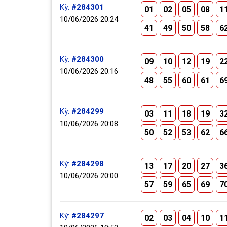
Kỳ:
#284301
01
02
05
08
1
10/06/2026 20:24
41
49
50
58
6
Kỳ:
#284300
09
10
12
19
2
10/06/2026 20:16
48
55
60
61
6
Kỳ:
#284299
03
11
18
19
3
10/06/2026 20:08
50
52
53
62
6
Kỳ:
#284298
13
17
20
27
3
10/06/2026 20:00
57
59
65
69
7
Kỳ:
#284297
02
03
04
10
1