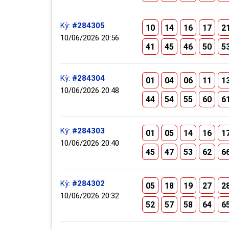
Kỳ:
#284305
10
14
16
17
2
10/06/2026 20:56
41
45
46
50
5
Kỳ:
#284304
01
04
06
11
1
10/06/2026 20:48
44
54
55
60
6
Kỳ:
#284303
01
05
14
16
1
10/06/2026 20:40
45
47
53
62
6
Kỳ:
#284302
05
18
19
27
2
10/06/2026 20:32
52
57
58
64
6