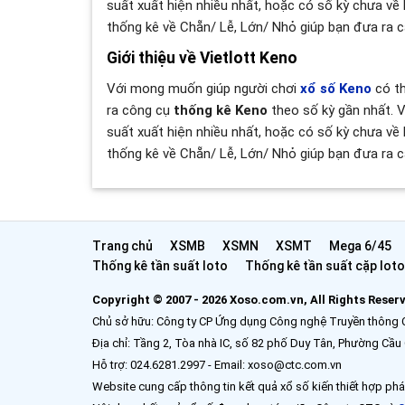
suất xuất hiện nhiều nhất, hoặc có số kỳ chưa về 
thống kê về Chẵn/ Lễ, Lớn/ Nhỏ giúp bạn đưa ra 
Giới thiệu về Vietlott Keno
Với mong muốn giúp người chơi
xổ số Keno
có th
ra công cụ
thống kê Keno
theo số kỳ gần nhất. V
suất xuất hiện nhiều nhất, hoặc có số kỳ chưa về 
thống kê về Chẵn/ Lễ, Lớn/ Nhỏ giúp bạn đưa ra 
Trang chủ
XSMB
XSMN
XSMT
Mega 6/45
Thống kê tần suất loto
Thống kê tần suất cặp loto
Copyright © 2007 - 2026 Xoso.com.vn, All Rights Reser
Chủ sở hữu: Công ty CP Ứng dụng Công nghệ Truyền thông
Địa chỉ: Tầng 2, Tòa nhà IC, số 82 phố Duy Tân, Phường Cầu 
Hỗ trợ: 024.6281.2997 - Email: xoso@ctc.com.vn
Website cung cấp thông tin kết quả xổ số kiến thiết hợp phá