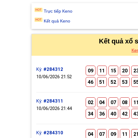
Trực tiếp Keno
Kết quả Keno
Kết quả xổ 
Ke
Kỳ:
#284312
09
11
15
20
2
10/06/2026 21:52
46
51
52
53
5
Kỳ:
#284311
02
04
07
08
1
10/06/2026 21:44
34
36
40
42
4
Kỳ:
#284310
04
07
09
11
2