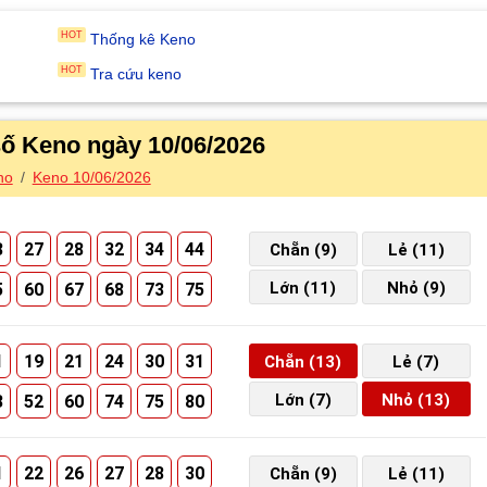
Thống kê Keno
Tra cứu keno
số Keno ngày 10/06/2026
no
Keno 10/06/2026
3
27
28
32
34
44
Chẵn (9)
Lẻ (11)
Lớn (11)
Nhỏ (9)
5
60
67
68
73
75
1
19
21
24
30
31
Chẵn (13)
Lẻ (7)
Lớn (7)
Nhỏ (13)
3
52
60
74
75
80
1
22
26
27
28
30
Chẵn (9)
Lẻ (11)