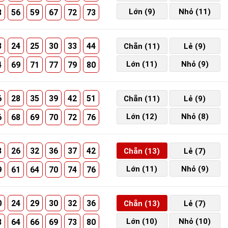
Lớn (9)
Nhỏ (11)
3
56
59
67
72
73
3
24
25
30
33
44
Chẵn (11)
Lẻ (9)
Lớn (11)
Nhỏ (9)
4
69
71
77
79
80
6
28
35
39
42
51
Chẵn (11)
Lẻ (9)
Lớn (12)
Nhỏ (8)
6
68
69
70
72
76
3
26
32
36
37
42
Chẵn (13)
Lẻ (7)
Lớn (11)
Nhỏ (9)
9
61
64
70
74
76
0
24
29
30
32
36
Chẵn (13)
Lẻ (7)
Lớn (10)
Nhỏ (10)
3
64
66
69
73
80