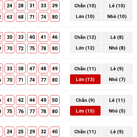
1
24
28
31
33
39
Chẵn (10)
Lẻ (10)
Lớn (10)
Nhỏ (10)
2
63
68
71
74
80
2
30
33
40
41
46
Chẵn (12)
Lẻ (8)
Lớn (12)
Nhỏ (8)
9
70
72
75
78
80
2
33
38
47
48
49
Chẵn (11)
Lẻ (9)
Lớn (13)
Nhỏ (7)
6
70
71
74
77
80
6
41
42
44
49
50
Chẵn (9)
Lẻ (11)
Lớn (15)
Nhỏ (5)
0
75
76
77
78
80
1
24
25
29
32
40
Chẵn (11)
Lẻ (9)