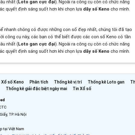
lâu nhất (
Loto gan cực đại
). Ngoài ra công cụ còn có chức năng
các quyết định sáng suốt hơn khi chọn lựa
dãy số Keno
cho mình.
ể nhanh chóng có được những con số đẹp nhất, chúng tôi đã tạo
ới công cụ này, các bạn có thể biết được các con số Keno có tần
lâu nhất (
Loto gan cực đại
). Ngoài ra công cụ còn có chức năng
các quyết định sáng suốt hơn khi chọn lựa
dãy số Keno
cho mình.
Xổ số Keno
Phân tích
Thống kê vị trí
Thống kê Loto gan
Th
Thống kê giải đặc biệt ngày mai
Tin Xổ số
ved
 CTC
Giấy, TP. Hà Nội
p tại Việt Nam