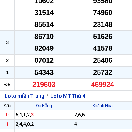
10602
93580
31514
74960
85514
23148
86710
51626
3
82049
41578
07012
25406
2
54343
25732
1
219603
469924
ĐB
Loto miền Trung
Loto MT Thứ 4
Đầu
Đà Nẵng
Khánh Hòa
0
6,1,1,2,
3
7,6,6
1
2,4,4,0,2
4