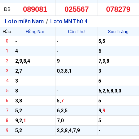
089081
025567
078279
ĐB
Loto miền Nam
Loto MN Thứ 4
Đầu
Đồng Nai
Cần Thơ
Sóc Trăng
0
-
-
5,5
1
4
-
6
2
2,9,8,4
9
7,9,8
3
2,7
0,3,8,1
3
4
3
-
5
5
8
-
6,2,6,8,3,3
6
3,8
5,
7
5
7
5,2
6,3,5
9,
9
8
9,2,
1
7,0
5
9
5,2
2,2,8,4,7,9
-