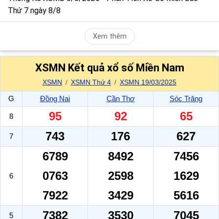
Thứ 7 ngày 8/8
Xem thêm
XSMN Kết quả xổ số Miền Nam
XSMN
XSMN Thứ 4
XSMN 19/03/2025
G
Đồng Nai
Cần Thơ
Sóc Trăng
95
92
65
8
743
176
627
7
6789
8492
7456
0763
2598
1629
6
7922
3429
5616
7382
3530
7045
5