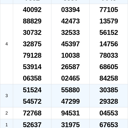
40092
03394
77105
88829
42473
13579
30732
32533
56152
32875
45397
14756
4
79128
10038
78033
53914
26587
68605
06358
02465
84258
51524
55880
30385
3
54572
47299
29328
72768
94531
04553
2
52637
31975
67653
1