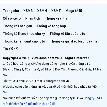
Trang chủ
XSMB
XSMN
XSMT
Mega 6/45
Xổ số Keno
Phân tích
Thống kê vị trí
Thống kê Loto gan
Thống kê tổng hợp
Thống kê Keno theo chu kỳ
Thống kê tần suất loto
Thống kê tần suất cặp loto
Thống kê giải đặc biệt ngày mai
Tin Xổ số
Copyright © 2007 - 2026 Xoso.com.vn, All Rights Reserved
Chủ sở hữu: Công ty CP Ứng dụng Công nghệ Truyền thông CTC
Địa chỉ: Tầng 2, Tòa nhà IC, số 82 phố Duy Tân, Phường Cầu Giấy, TP. Hà
Nội
Hỗ trợ: 024.6281.2997 - Email: xoso@ctc.com.vn
Website cung cấp thông tin kết quả xổ số kiến thiết hợp pháp tại Việt
Nam
Nội dung kết quả xổ số được hợp tác giữa Công ty CTC và
Công ty TNHH
Một thành viên Xổ số kiến thiết Thủ đô
.