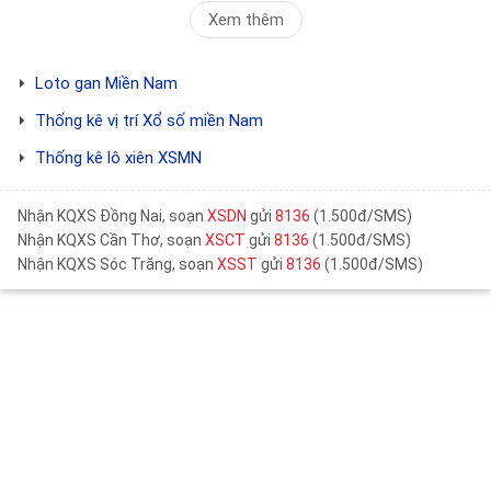
Xem thêm
Loto gan Miền Nam
Thống kê vị trí Xổ số miền Nam
Thống kê lô xiên XSMN
Nhận KQXS Đồng Nai, soạn
XSDN
gửi
8136
(1.500đ/SMS)
Nhận KQXS Cần Thơ, soạn
XSCT
gửi
8136
(1.500đ/SMS)
Nhận KQXS Sóc Trăng, soạn
XSST
gửi
8136
(1.500đ/SMS)