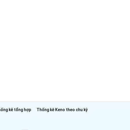
ống kê tổng hợp
Thống kê Keno theo chu kỳ