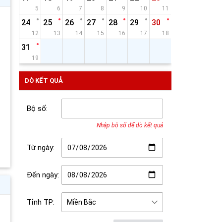
5
6
7
8
9
10
11
24
25
26
27
28
29
30
12
13
14
15
16
17
18
31
19
DÒ KẾT QUẢ
Bộ số:
Nhập bộ số để dò kết quả
Từ ngày:
Đến ngày:
Tỉnh TP: