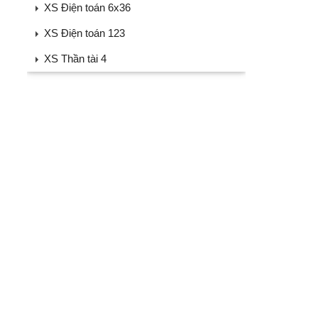
XS Điện toán 6x36
XS Điện toán 123
XS Thần tài 4