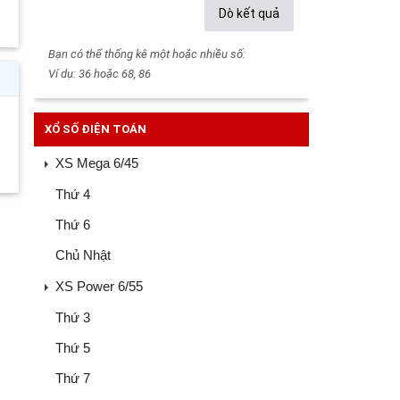
Dò kết quả
Bạn có thể thống kê một hoặc nhiều số:
Ví dụ: 36 hoặc 68, 86
XỔ SỐ ĐIỆN TOÁN
XS Mega 6/45
Thứ 4
Thứ 6
Chủ Nhật
XS Power 6/55
Thứ 3
Thứ 5
Thứ 7