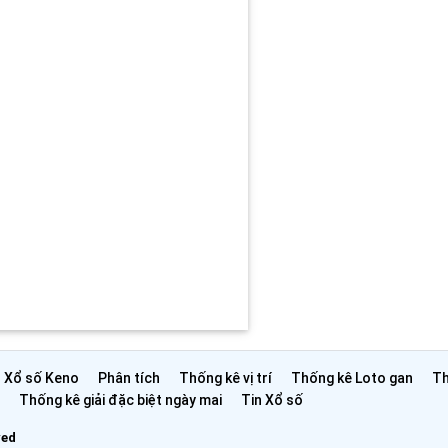
Xổ số Keno
Phân tích
Thống kê vị trí
Thống kê Loto gan
Th
Thống kê giải đặc biệt ngày mai
Tin Xổ số
ved