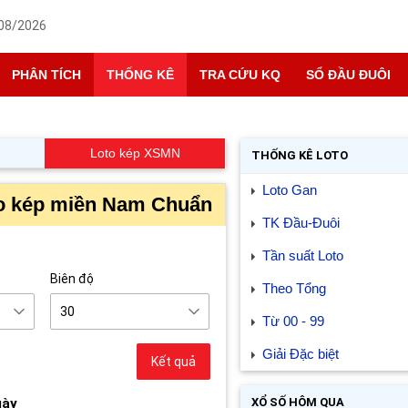
/08/2026
PHÂN TÍCH
THỐNG KÊ
TRA CỨU KQ
SỔ ĐẦU ĐUÔI
Loto kép XSMN
THỐNG KÊ LOTO
Loto Gan
 kép miền Nam Chuẩn‌‌‌
TK Đầu-Đuôi
Tần suất Loto
Biên độ
Theo Tổng
Từ 00 - 99
Giải Đặc biệt
Kết quả
gày
XỔ SỐ HÔM QUA