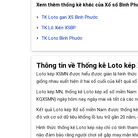
Xem thêm thống kê khác của Xổ số Bình Ph
TK Loto gan XS Bình Phước
TK Lô Xiên XSBP
TK Loto Bình Phước
Thông tin về Thống kê Loto ké
Loto kép XSMN được hiểu được giản là hình thức 
giống nhau xuất hiện ở hai số cuối của kết quả xổ
Loto kép MN, thống kê Loto kép xổ số miền Nam
KQXSMN) ngày hôm nay, ngày mai và tất cả các ng
Kết quả Loto kép Xổ số miền Nam được thống kê 
đó với cơ sở dữ liệu khổng lồ lưu trữ gần 20 năm,
Hình thức thống kê Loto kép này chỉ có tính tham
nào đảm bảo rằng người chơi sẽ gặp may mắn khi