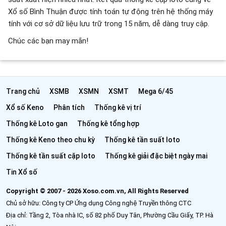
Xổ số Bình Thuận được tính toán tự động trên hệ thống máy
tính với cơ sở dữ liệu lưu trữ trong 15 năm, dễ dàng truy cập.
Chúc các bạn may mắn!
Trang chủ
XSMB
XSMN
XSMT
Mega 6/45
Xổ số Keno
Phân tích
Thống kê vị trí
Thống kê Loto gan
Thống kê tổng hợp
Thống kê Keno theo chu kỳ
Thống kê tần suất loto
Thống kê tần suất cặp loto
Thống kê giải đặc biệt ngày mai
Tin Xổ số
Copyright © 2007 - 2026 Xoso.com.vn, All Rights Reserved
Chủ sở hữu: Công ty CP Ứng dụng Công nghệ Truyền thông CTC
Địa chỉ: Tầng 2, Tòa nhà IC, số 82 phố Duy Tân, Phường Cầu Giấy, TP. Hà