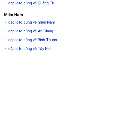
cặp loto cùng về Quảng Trị
Miền Nam
cặp loto cùng về miền Nam
cặp loto cùng về An Giang
cặp loto cùng về Bình Thuận
cặp loto cùng về Tây Ninh