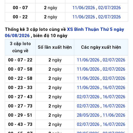
00 - 07
2
ngày
11/06/2026
,
02/07/2026
00 - 22
2
ngày
11/06/2026
,
02/07/2026
Thống kê 3 cặp loto cùng về
XS Bình Thuận Thứ 5 ngày
06/08/2026
, biên độ 10 ngày
3 cặp loto
Số lần xuất hiện
Các ngày xuất hiện
cùng về
00 - 07 - 22
2
ngày
11/06/2026
,
02/07/2026
00 - 07 - 58
2
ngày
11/06/2026
,
02/07/2026
00 - 22 - 58
2
ngày
11/06/2026
,
02/07/2026
00 - 23 - 33
2
ngày
11/06/2026
,
16/07/2026
00 - 27 - 43
2
ngày
02/07/2026
,
16/07/2026
00 - 27 - 73
2
ngày
02/07/2026
,
16/07/2026
00 - 29 - 51
2
ngày
28/05/2026
,
11/06/2026
00 - 43 - 73
2
ngày
02/07/2026
,
16/07/2026