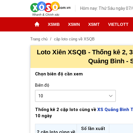
Hôm nay: Thứ Sáu ngày 07
XSMB
XSMN
XSMT
VIETLOTT
Trang chủ
cặp loto cùng về XSQB
Loto Xiên XSQB - Thống kê 2, 3
Quảng Bình -
Chọn biên độ cần xem
Biên độ
​
Thống kê 2 cặp loto cùng về
XS Quảng Bình 
10 ngày
Số lần xuất
2 cặp loto cùng về