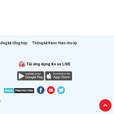
ống kê tổng hợp
Thống kê Keno theo chu kỳ
Tải ứng dụng Xo so LIVE
ả