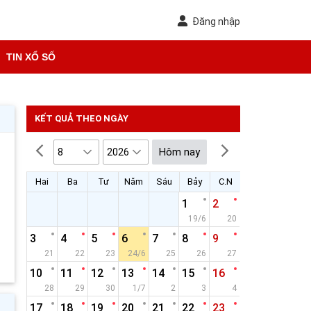
Đăng nhập
TIN XỔ SỐ
KẾT QUẢ THEO NGÀY
Hôm nay
Hai
Ba
Tư
Năm
Sáu
Bảy
C.N
1
2
19/6
20
3
4
5
6
7
8
9
21
22
23
24/6
25
26
27
10
11
12
13
14
15
16
28
29
30
1/7
2
3
4
17
18
19
20
21
22
23