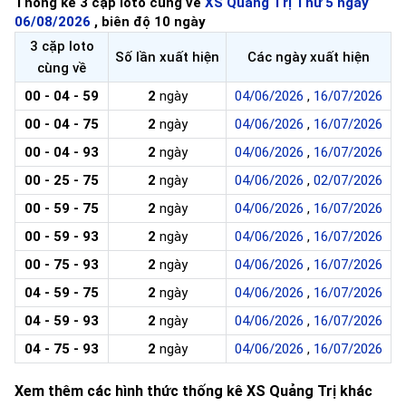
Thống kê 3 cặp loto cùng về
XS Quảng Trị Thứ 5 ngày
06/08/2026
, biên độ 10 ngày
3 cặp loto
Số lần xuất hiện
Các ngày xuất hiện
cùng về
00 - 04 - 59
2
ngày
04/06/2026
,
16/07/2026
00 - 04 - 75
2
ngày
04/06/2026
,
16/07/2026
00 - 04 - 93
2
ngày
04/06/2026
,
16/07/2026
00 - 25 - 75
2
ngày
04/06/2026
,
02/07/2026
00 - 59 - 75
2
ngày
04/06/2026
,
16/07/2026
00 - 59 - 93
2
ngày
04/06/2026
,
16/07/2026
00 - 75 - 93
2
ngày
04/06/2026
,
16/07/2026
04 - 59 - 75
2
ngày
04/06/2026
,
16/07/2026
04 - 59 - 93
2
ngày
04/06/2026
,
16/07/2026
04 - 75 - 93
2
ngày
04/06/2026
,
16/07/2026
Xem thêm các hình thức thống kê XS Quảng Trị khác