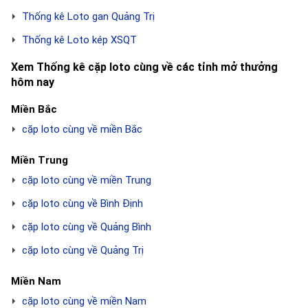
Thống kê Loto gan Quảng Trị
Thống kê Loto kép XSQT
Xem Thống kê cặp loto cùng về các tỉnh mở thưởng
hôm nay
Miền Bắc
cặp loto cùng về miền Bắc
Miền Trung
cặp loto cùng về miền Trung
cặp loto cùng về Bình Định
cặp loto cùng về Quảng Bình
cặp loto cùng về Quảng Trị
Miền Nam
cặp loto cùng về miền Nam