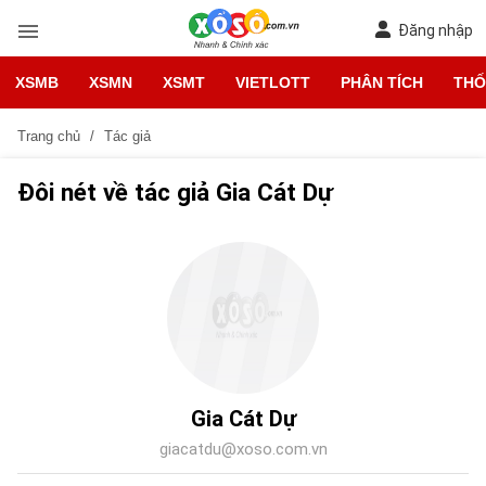
Đăng nhập
XSMB
XSMN
XSMT
VIETLOTT
PHÂN TÍCH
THỐ
Trang chủ
Tác giả
Đôi nét về tác giả Gia Cát Dự
Gia Cát Dự
giacatdu@xoso.com.vn