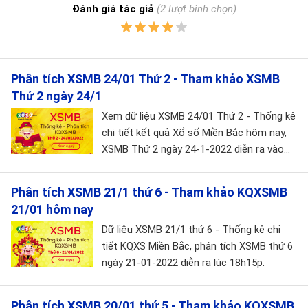
Đánh giá tác giả
(2 lượt bình chọn)
Phân tích XSMB 24/01 Thứ 2 - Tham khảo XSMB
Thứ 2 ngày 24/1
Xem dữ liệu XSMB 24/01 Thứ 2 - Thống kê
chi tiết kết quả Xổ số Miền Bắc hôm nay,
XSMB Thứ 2 ngày 24-1-2022 diễn ra vào
lúc 18h15ph.
Phân tích XSMB 21/1 thứ 6 - Tham khảo KQXSMB
21/01 hôm nay
Dữ liệu XSMB 21/1 thứ 6 - Thống kê chi
tiết KQXS Miền Bắc, phân tích XSMB thứ 6
ngày 21-01-2022 diễn ra lúc 18h15p.
Phân tích XSMB 20/01 thứ 5 - Tham khảo KQXSMB