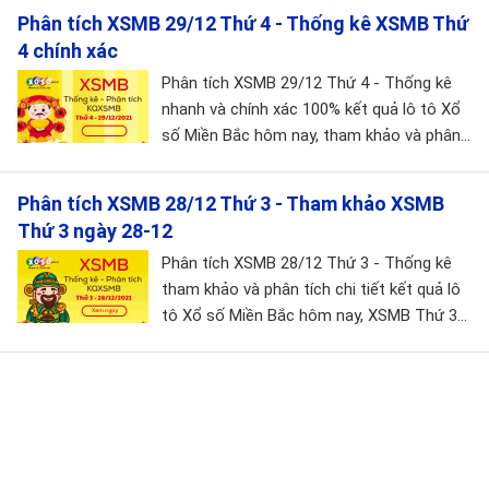
lúc 16h10p.
Phân tích XSMB 29/12 Thứ 4 - Thống kê XSMB Thứ
4 chính xác
Phân tích XSMB 29/12 Thứ 4 - Thống kê
nhanh và chính xác 100% kết quả lô tô Xổ
số Miền Bắc hôm nay, tham khảo và phân
tích XSMB Thứ 4 ngày 29-12-2021 mở
thưởng lúc 18h15p.
Phân tích XSMB 28/12 Thứ 3 - Tham khảo XSMB
Thứ 3 ngày 28-12
Phân tích XSMB 28/12 Thứ 3 - Thống kê
tham khảo và phân tích chi tiết kết quả lô
tô Xổ số Miền Bắc hôm nay, XSMB Thứ 3
ngày 28-12-2021 mở thưởng tại Quảng
Ninh lúc 18h15p - 18h30p.