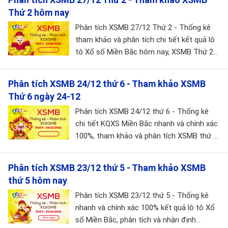
Thứ 2 hôm nay
Phân tích XSMB 27/12 Thứ 2 - Thống kê
tham khảo và phân tích chi tiết kết quả lô
tô Xổ số Miền Bắc hôm nay, XSMB Thứ 2
ngày 27-12-2021 mở thưởng vào lúc
18h15ph.
Phân tích XSMB 24/12 thứ 6 - Tham khảo XSMB
Thứ 6 ngày 24-12
Phân tích XSMB 24/12 thứ 6 - Thống kê
chi tiết KQXS Miền Bắc nhanh và chính xác
100%, tham khảo và phân tích XSMB thứ 6
ngày 24-12-2021 mở thưởng lúc 18h15p.
Phân tích XSMB 23/12 thứ 5 - Tham khảo XSMB
thứ 5 hôm nay
Phân tích XSMB 23/12 thứ 5 - Thống kê
nhanh và chính xác 100% kết quả lô tô Xổ
số Miền Bắc, phân tích và nhận định