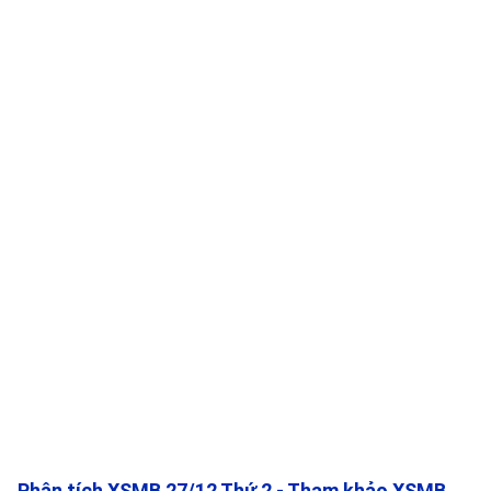
Phân tích XSMB 27/12 Thứ 2 - Tham khảo XSMB