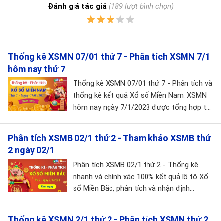
Đánh giá tác giả
(189 lượt bình chọn)
Thống kê XSMN 07/01 thứ 7 - Phân tích XSMN 7/1
hôm nay thứ 7
Thống kê XSMN 07/01 thứ 7 - Phân tích và
thống kê kết quả Xổ số Miền Nam, XSMN
hôm nay ngày 7/1/2023 được tổng hợp từ
KQXS các tỉnh TP. HCM, Long An, Bình
Phước, Hậu Giang vào lúc 16h10p.
Phân tích XSMB 02/1 thứ 2 - Tham khảo XSMB thứ
2 ngày 02/1
Phân tích XSMB 02/1 thứ 2 - Thống kê
nhanh và chính xác 100% kết quả lô tô Xổ
số Miền Bắc, phân tích và nhận định
KQXSMB hôm nay, XSMB thứ 2 ngày 02-
01-2023 mở thưởng lúc 18h15ph.
Thống kê XSMN 2/1 thứ 2 - Phân tích XSMN thứ 2