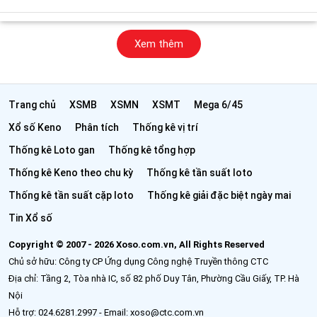
trực tiếp tại các tỉnh Đồng Nai, Sóc Trăng,
Cần Thơ vào lúc 16h10p.
Xem thêm
Trang chủ
XSMB
XSMN
XSMT
Mega 6/45
Xổ số Keno
Phân tích
Thống kê vị trí
Thống kê Loto gan
Thống kê tổng hợp
Thống kê Keno theo chu kỳ
Thống kê tần suất loto
Thống kê tần suất cặp loto
Thống kê giải đặc biệt ngày mai
Tin Xổ số
Copyright © 2007 - 2026 Xoso.com.vn, All Rights Reserved
Chủ sở hữu: Công ty CP Ứng dụng Công nghệ Truyền thông CTC
Địa chỉ: Tầng 2, Tòa nhà IC, số 82 phố Duy Tân, Phường Cầu Giấy, TP. Hà
Nội
Hỗ trợ: 024.6281.2997 - Email: xoso@ctc.com.vn