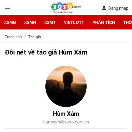
Đăng nhập
XSMB
XSMN
XSMT
VIETLOTT
PHÂN TÍCH
THỐ
Trang chủ
Tác giả
Đôi nét về tác giả Hùm Xám
Hùm Xám
humxam@xoso.com.vn