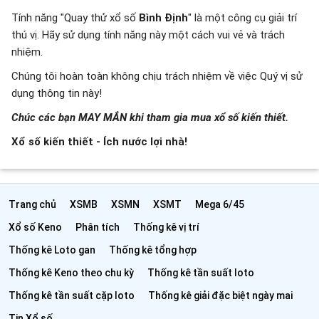
Tính năng "Quay thử xổ số
Bình Định
" là một công cụ giải trí
thú vị. Hãy sử dụng tính năng này một cách vui vẻ và trách
nhiệm.
Chúng tôi hoàn toàn không chịu trách nhiệm về việc Quý vị sử
dụng thông tin này!
Chúc các bạn MAY MẮN khi tham gia mua xổ số kiến thiết.
Xổ số kiến thiết - Ích nước lợi nhà!
Trang chủ
XSMB
XSMN
XSMT
Mega 6/45
Xổ số Keno
Phân tích
Thống kê vị trí
Thống kê Loto gan
Thống kê tổng hợp
Thống kê Keno theo chu kỳ
Thống kê tần suất loto
Thống kê tần suất cặp loto
Thống kê giải đặc biệt ngày mai
Tin Xổ số