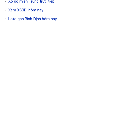
Xổ số miền Trung trực tiếp
Xem XSBDI hôm nay
Loto gan Bình Định hôm nay