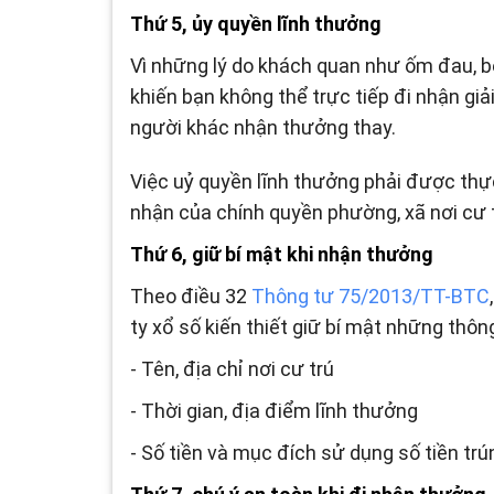
Thứ 5, ủy quyền lĩnh thưởng
Vì những lý do khách quan như ốm đau, bệ
khiến bạn không thể trực tiếp đi nhận giả
người khác nhận thưởng thay.
Việc uỷ quyền lĩnh thưởng phải được thự
nhận của chính quyền phường, xã nơi cư 
Thứ 6, giữ bí mật khi nhận thưởng
Theo điều 32
Thông tư 75/2013/TT-BTC
ty xổ số kiến thiết giữ bí mật những thôn
- Tên, địa chỉ nơi cư trú
- Thời gian, địa điểm lĩnh thưởng
- Số tiền và mục đích sử dụng số tiền tr