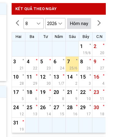
KẾT QUẢ THEO NGÀY
Hôm nay
Hai
Ba
Tư
Năm
Sáu
Bảy
C.N
1
2
19/6
20
3
4
5
6
7
8
9
21
22
23
24
25/6
26
27
10
11
12
13
14
15
16
28
29
30
1/7
2
3
4
17
18
19
20
21
22
23
5
6
7
8
9
10
11
24
25
26
27
28
29
30
12
13
14
15
16
17
18
31
19