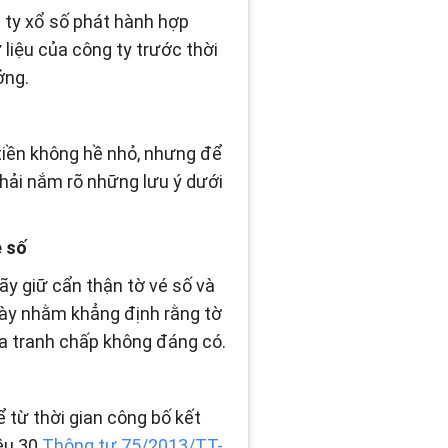
 ty xổ số phát hành hợp
liệu của công ty trước thời
ởng.
tiền không hề nhỏ, nhưng để
phải nắm rõ những lưu ý dưới
é số
ãy giữ cẩn thận tờ vé số và
này nhằm khẳng định rằng tờ
ra tranh chấp không đáng có.
 từ thời gian công bố kết
iều 30
Thông tư 75/2013/TT-