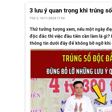
3 lưu ý quan trọng khi trúng 
Thứ 3, 19/11/2024 17:54
Thử tưởng tượng xem, nếu một ngày đẹp
độc đắc thì việc đầu tiên cần làm là gì?
thông tin dưới đây để không bỡ ngỡ khi