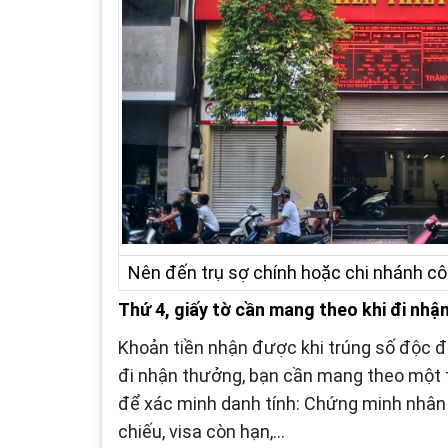
Nên đến trụ sợ chính hoặc chi nhánh côn
Thứ 4, giấy tờ cần mang theo khi đi nhậ
Khoản tiền nhận được khi trúng số độc đ
đi nhận thưởng, bạn cần mang theo một 
để xác minh danh tính: Chứng minh nhân
chiếu, visa còn hạn,...