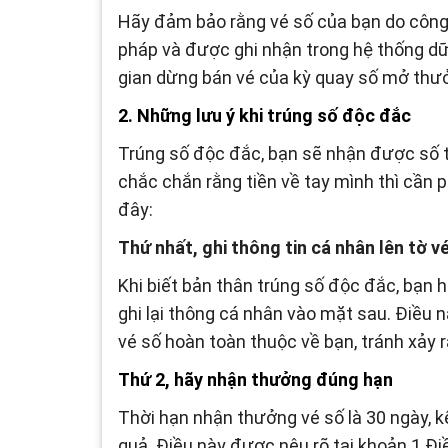
Hãy đảm bảo rằng vé số của bạn do công
pháp và được ghi nhận trong hệ thống dữ 
gian dừng bán vé của kỳ quay số mở thư
2. Những lưu ý khi trúng số độc đắc
Trúng số độc đắc, bạn sẽ nhận được số 
chắc chắn rằng tiền về tay mình thì cần 
đây:
Thứ nhất, ghi thông tin cá nhân lên tờ v
Khi biết bản thân trúng số độc đắc, bạn h
ghi lại thông cá nhân vào mặt sau. Điều 
vé số hoàn toàn thuộc về bạn, tránh xảy 
Thứ 2, hãy nhận thưởng đúng hạn
Thời hạn nhận thưởng vé số là 30 ngày, kể
quả. Điều này được nêu rõ tại khoản 1 Đ