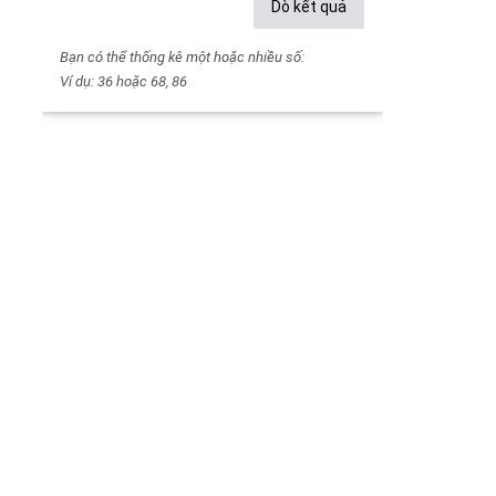
Dò kết quả
Bạn có thể thống kê một hoặc nhiều số:
Ví dụ: 36 hoặc 68, 86