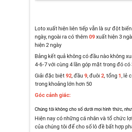
Loto xuất hiện liên tiếp vẫn là sự đột biế
ngày, ngoài ra có thêm
09
xuất hiện 3 ng
hiện 2 ngày
Bảng kết quả không có đầu nào không xuất
4-6-7 với cùng 4 lần góp mặt trong đó có 
Giải đặc biệt
92
, đầu
9
, đuôi
2
, tổng
1
, lẻ
trong khoảng lớn hơn 50
Góc cảnh giác:
Chúng tôi không cho số dưới mọi hình thức, như 
Hiện nay có những cá nhân và tổ chức lợi
của chúng tôi để cho số lô đề bất hợp p