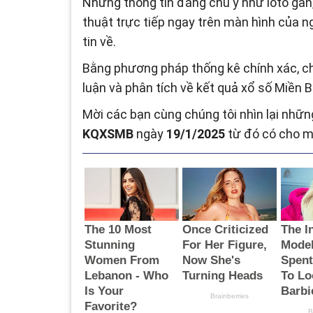
Những thông tin đáng chú ý như loto gan, 
thuật trực tiếp ngay trên màn hình của ng
tin về.
Bằng phương pháp thống kê chính xác, ch
luận và phân tích về kết quả xổ số Miền 
Mời các bạn cùng chúng tôi nhìn lại nhữ
KQXSMB
ngày
19/1/2025
từ đó có cho m