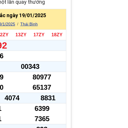
 một lần quay thưởng