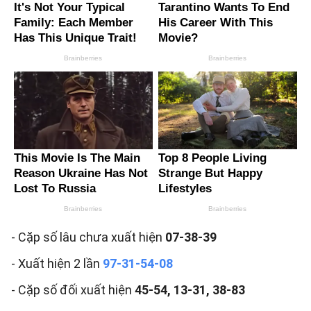
- Cặp số lâu chưa xuất hiện
07-38-39
- Xuất hiện 2 lần
97-31-54-08
- Cặp số đối xuất hiện
45-54, 13-31, 38-83