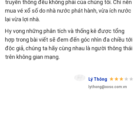
truyền thống đều không phải của chúng tôi. Chỉ nên
mua vé xổ số do nhà nước phát hành, vừa ích nước
lại vừa lợi nhà.
Hy vọng những phân tích và thống kê được tổng
hợp trong bài viết sẽ đem đến góc nhìn đa chiều tới
độc giả, chúng ta hãy cùng nhau là người thông thái
trên không gian mạng.
Lý Thông
lythong@xoso.com.vn