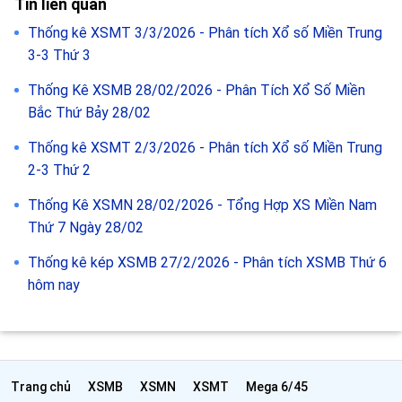
Tin liên quan
Thống kê XSMT 3/3/2026 - Phân tích Xổ số Miền Trung
3-3 Thứ 3
Thống Kê XSMB 28/02/2026 - Phân Tích Xổ Số Miền
Bắc Thứ Bảy 28/02
Thống kê XSMT 2/3/2026 - Phân tích Xổ số Miền Trung
2-3 Thứ 2
Thống Kê XSMN 28/02/2026 - Tổng Hợp XS Miền Nam
Thứ 7 Ngày 28/02
Thống kê kép XSMB 27/2/2026 - Phân tích XSMB Thứ 6
hôm nay
Trang chủ
XSMB
XSMN
XSMT
Mega 6/45