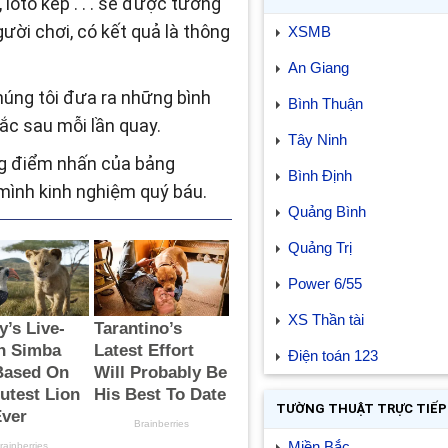
loto kép . . . sẽ được tường
ười chơi, có kết quả là thông
XSMB
An Giang
úng tôi đưa ra những bình
Bình Thuận
Bắc sau mỗi lần quay.
Tây Ninh
ng điểm nhấn của bảng
Bình Định
mình kinh nghiệm quý báu.
Quảng Bình
Quảng Trị
Power 6/55
XS Thần tài
Điện toán 123
TƯỜNG THUẬT TRỰC TIẾP
Miền Bắc