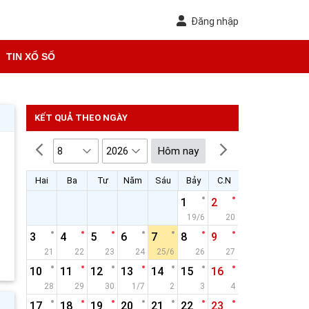
Đăng nhập
TIN XỔ SỐ
KẾT QUẢ THEO NGÀY
Hôm nay
Hai
Ba
Tư
Năm
Sáu
Bảy
C.N
1
2
19/6
20
3
4
5
6
7
8
9
21
22
23
24
25/6
26
27
10
11
12
13
14
15
16
28
29
30
1/7
2
3
4
17
18
19
20
21
22
23