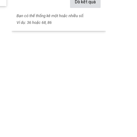
Dò kết quả
Bạn có thể thống kê một hoặc nhiều số:
Ví dụ: 36 hoặc 68, 86