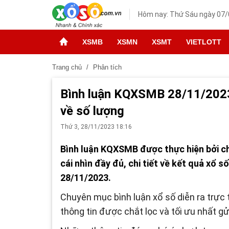
Hôm nay: Thứ Sáu ngày 07
XSMB
XSMN
XSMT
VIETLOTT
Trang chủ
Phân tích
Bình luận KQXSMB 28/11/2023
về số lượng
Thứ 3, 28/11/2023 18:16
Bình luận KQXSMB được thực hiện bởi ch
cái nhìn đầy đủ, chi tiết về kết quả xổ 
28/11/2023.
Chuyên mục bình luận xổ số diễn ra trực 
thông tin được chắt lọc và tối ưu nhất gửi