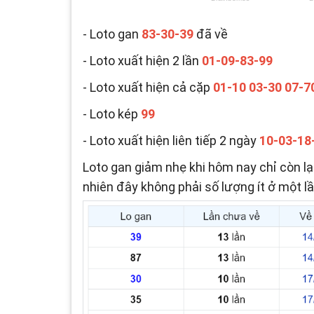
- Loto gan
83-30-39
đã về
- Loto xuất hiện 2 lần
01-09-83-99
- Loto xuất hiện cả cặp
01-10 03-30 07-7
- Loto kép
99
- Loto xuất hiện liên tiếp 2 ngày
10-03-18
Loto gan giảm nhẹ khi hôm nay chỉ còn lạ
nhiên đây không phải số lượng ít ở một 