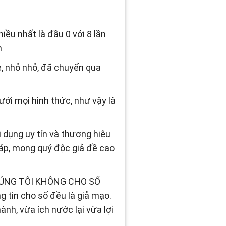
iều nhất là đầu 0 với 8 lần
n
 lẻ, nhỏ nhỏ, đã chuyển qua
ới mọi hình thức, như vậy là
 dụng uy tín và thương hiệu
háp, mong quý độc giả đề cao
 CHÚNG TÔI KHÔNG CHO SỐ
 tin cho số đều là giả mạo.
nh, vừa ích nước lại vừa lợi