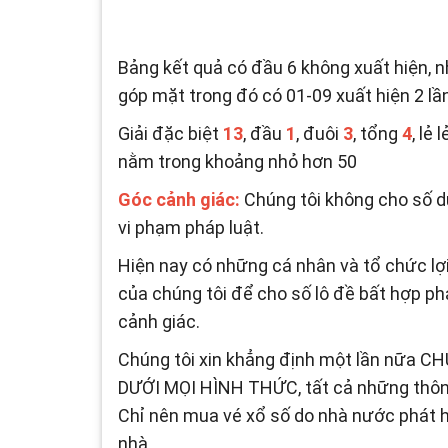
Bảng kết quả có đầu 6 không xuất hiện, nh
góp mặt trong đó có 01-09 xuất hiện 2 lầ
Giải đặc biệt
13
, đầu
1
, đuôi
3
, tổng
4
, lẻ
nằm trong khoảng nhỏ hơn 50
Góc cảnh giác:
Chúng tôi không cho số dư
vi phạm pháp luật.
Hiện nay có những cá nhân và tổ chức lợi
của chúng tôi để cho số lô đề bất hợp p
cảnh giác.
Chúng tôi xin khẳng định một lần nữa
DƯỚI MỌI HÌNH THỨC, tất cả những thông
Chỉ nên mua vé xổ số do nhà nước phát hà
nhà.