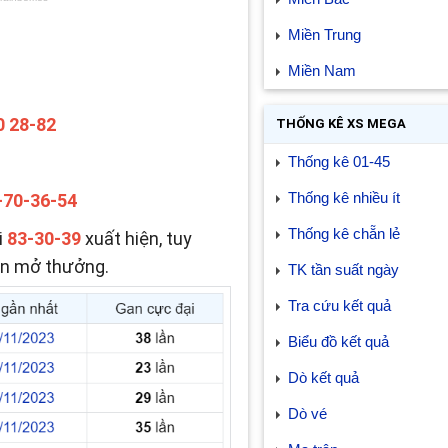
Miền Trung
Miền Nam
0 28-82
THỐNG KÊ XS MEGA
Thống kê 01-45
Thống kê nhiều ít
-70-36-54
Thống kê chẵn lẻ
i
83-30-39
xuất hiện, tuy
lần mở thưởng.
TK tần suất ngày
Tra cứu kết quả
Biểu đồ kết quả
Dò kết quả
Dò vé