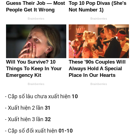
- Cặp số lâu chưa xuất hiện
10
- Xuất hiện 2 lần
31
- Xuất hiện 3 lần
32
- Cặp số đối xuất hiện
01-10