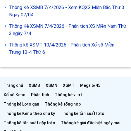
Thống Kê XSMB 7/4/2026 - Xem KQXS Miền Bắc Thứ 3
Ngày 07/04
Thống Kê XSMN 7/4/2026 - Phân tích XS Miền Nam Thứ
3 ngày 7/4
Thống kê XSMT 10/4/2026 - Phân tích Xổ số Miền
Trung 10-4 Thứ 6
Trang chủ
XSMB
XSMN
XSMT
Mega 6/45
Xổ số Keno
Phân tích
Thống kê vị trí
Thống kê Loto gan
Thống kê tổng hợp
Thống kê Keno theo chu kỳ
Thống kê tần suất loto
Thống kê tần suất cặp loto
Thống kê giải đặc biệt ngày mai