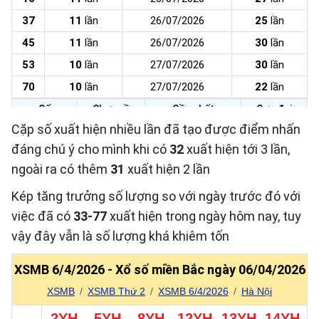
Cặp số xuất hiện nhiều lần đã tạo được điểm nhấn
đáng chú ý cho mình khi có
32
xuất hiện tới 3 lần,
ngoài ra có thêm
31
xuất hiện 2 lần
Kép tăng trưởng số lượng so với ngày trước đó với
việc đã có
33-77
xuất hiện trong ngày hôm nay, tuy
vậy đây vẫn là số lượng khá khiêm tốn