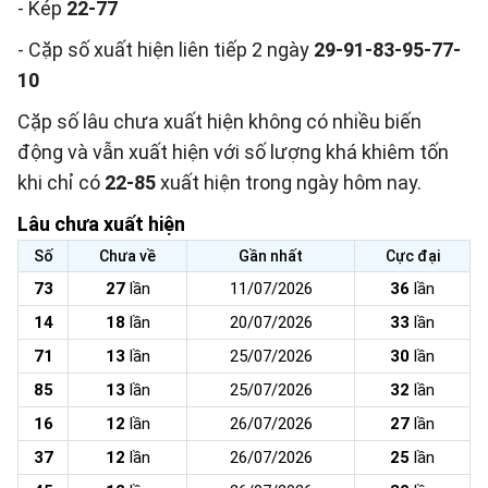
- Kép
22-77
- Cặp số xuất hiện liên tiếp 2 ngày
29-91-83-95-77-
10
Cặp số lâu chưa xuất hiện không có nhiều biến
động và vẫn xuất hiện với số lượng khá khiêm tốn
khi chỉ có
22-85
xuất hiện trong ngày hôm nay.