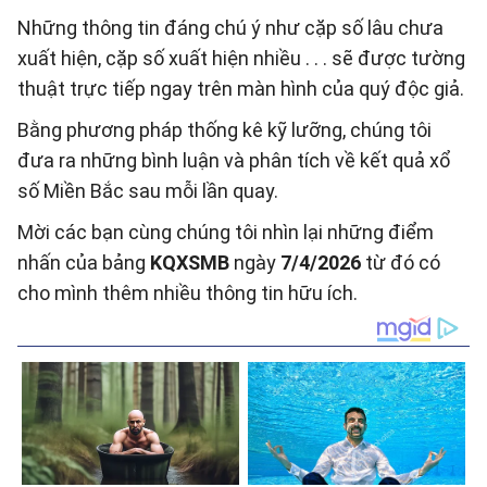
Những thông tin đáng chú ý như cặp số lâu chưa
xuất hiện, cặp số xuất hiện nhiều . . . sẽ được tường
thuật trực tiếp ngay trên màn hình của quý độc giả.
Bằng phương pháp thống kê kỹ lưỡng, chúng tôi
đưa ra những bình luận và phân tích về kết quả xổ
số Miền Bắc sau mỗi lần quay.
Mời các bạn cùng chúng tôi nhìn lại những điểm
nhấn của bảng
KQXSMB
ngày
7/4/2026
từ đó có
cho mình thêm nhiều thông tin hữu ích.