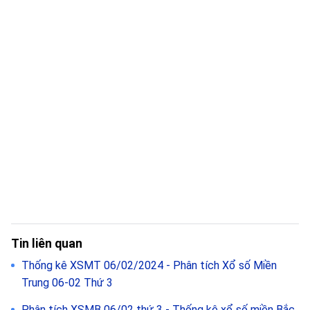
Tin liên quan
Thống kê XSMT 06/02/2024 - Phân tích Xổ số Miền
Trung 06-02 Thứ 3
Phân tích XSMB 06/02 thứ 3 - Thống kê xổ số miền Bắc