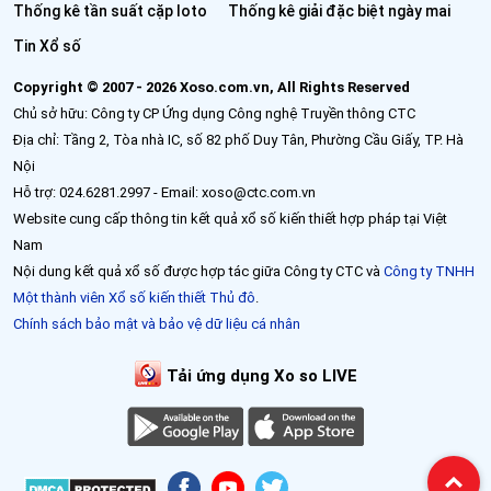
Thống kê tần suất cặp loto
Thống kê giải đặc biệt ngày mai
Tin Xổ số
Copyright © 2007 - 2026 Xoso.com.vn, All Rights Reserved
Chủ sở hữu: Công ty CP Ứng dụng Công nghệ Truyền thông CTC
Địa chỉ: Tầng 2, Tòa nhà IC, số 82 phố Duy Tân, Phường Cầu Giấy, TP. Hà
Nội
Hỗ trợ: 024.6281.2997 - Email: xoso@ctc.com.vn
Website cung cấp thông tin kết quả xổ số kiến thiết hợp pháp tại Việt
Nam
Nội dung kết quả xổ số được hợp tác giữa Công ty CTC và
Công ty TNHH
Một thành viên Xổ số kiến thiết Thủ đô
.
Chính sách bảo mật và bảo vệ dữ liệu cá nhân
Tải ứng dụng Xo so LIVE