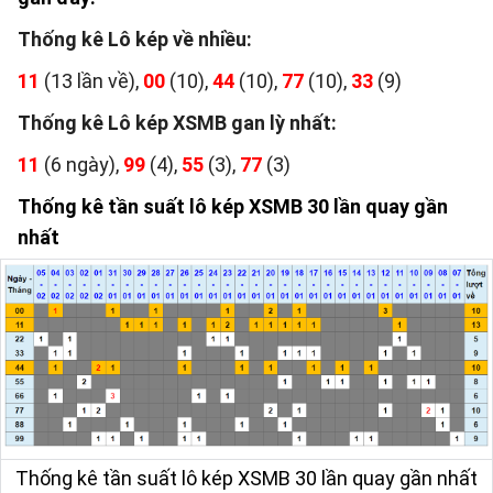
Thống kê Lô kép về nhiều:
11
(13 lần về),
00
(10),
44
(10),
77
(10),
33
(9)
Thống kê Lô kép XSMB gan lỳ nhất:
11
(6 ngày),
99
(4),
55
(3),
77
(3)
Thống kê tần suất lô kép XSMB 30 lần quay gần
nhất
Thống kê tần suất lô kép XSMB 30 lần quay gần nhất