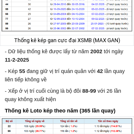
Thống kê kép gan cực đại XSMB (MAX GAN)
- Dữ liệu thống kê được lấy từ năm
2002
tới ngày
11-2-2025
- Kép
55
đang giữ vị trí quán quân với
42
lần quay
liên tiếp không về
- Xếp ở vị trí cuối cùng là bộ đôi
88-99
với 26 lần
quay không xuất hiện
Thống kê Loto kép theo năm (365 lần quay)