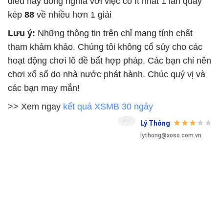
điều này đồng nghĩa với việc có ít nhất 1 lần quay
kép
88
về nhiều hơn 1 giải
Lưu ý:
Những thông tin trên chỉ mang tính chất
tham khảm khảo. Chúng tôi không cổ súy cho các
hoạt động chơi lô đề bất hợp pháp. Các bạn chỉ nên
chơi xổ số do nhà nước phát hành. Chúc quý vị và
các bạn may mắn!
>> Xem ngay
kết quả XSMB 30 ngày
Lý Thông
lythong@xoso.com.vn