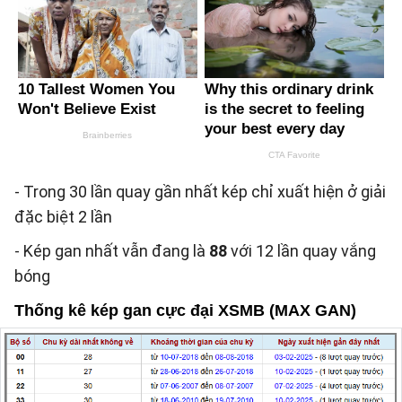
- Trong 30 lần quay gần nhất kép chỉ xuất hiện ở giải
đặc biệt 2 lần
- Kép gan nhất vẫn đang là
88
với 12 lần quay vắng
bóng
Thống kê kép gan cực đại XSMB (MAX GAN)