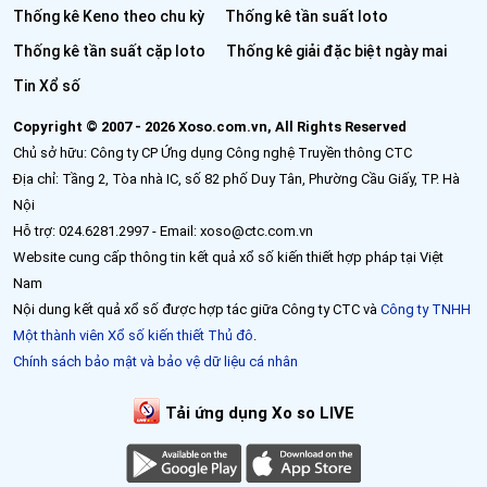
Thống kê Keno theo chu kỳ
Thống kê tần suất loto
Thống kê tần suất cặp loto
Thống kê giải đặc biệt ngày mai
Tin Xổ số
Copyright © 2007 - 2026 Xoso.com.vn, All Rights Reserved
Chủ sở hữu: Công ty CP Ứng dụng Công nghệ Truyền thông CTC
Địa chỉ: Tầng 2, Tòa nhà IC, số 82 phố Duy Tân, Phường Cầu Giấy, TP. Hà
Nội
Hỗ trợ: 024.6281.2997 - Email: xoso@ctc.com.vn
Website cung cấp thông tin kết quả xổ số kiến thiết hợp pháp tại Việt
Nam
Nội dung kết quả xổ số được hợp tác giữa Công ty CTC và
Công ty TNHH
Một thành viên Xổ số kiến thiết Thủ đô
.
Chính sách bảo mật và bảo vệ dữ liệu cá nhân
Tải ứng dụng Xo so LIVE