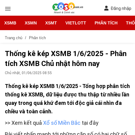
Đăng nhập
XSMB
XSMN
XSMT
VIETLOTT
PHÂN TÍCH
THỐ
Trang chủ
Phân tích
Thống kê kép XSMB 1/6/2025 - Phân
tích XSMB Chủ nhật hôm nay
Chủ nhật, 01/06/2025 08:55
Thống kê kép XSMB 1/6/2025 - Tổng hợp phân tích
thống kê XSMB, dữ liệu được thu thập từ nhiều lần
quay trong quá khứ đem tới độc giả cái nhìn đa
chiều và toàn cảnh.
>> Xem kết quả
Xổ số Miền Bắc
tại đây
Bài viết nhấn mạnh tới những cặp số có hai chữ số