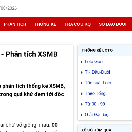
6/08/2026
PHÂN TÍCH
THỐNG KÊ
TRA CỨU KQ
SỔ ĐẦU ĐUÔI
THỐNG KÊ LOTO
- Phân tích XSMB
Loto Gan
TK Đầu-Đuôi
Tần suất Loto
 phân tích thống kê XSMB,
Theo Tổng
 trong quá khứ đem tới độc
Từ 00 - 99
Giải Đặc biệt
hai chữ số giống nhau:
00
XỔ SỐ HÔM QUA