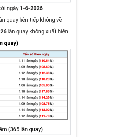
tới ngày
1-6-2026
lần quay liên tiếp không về
i
26
lần quay không xuất hiện
n quay)
ăm (365 lần quay)