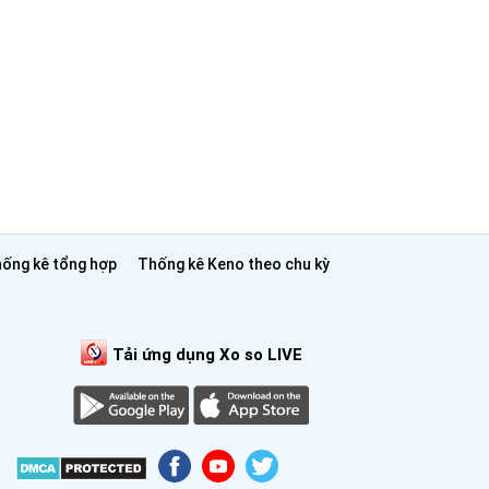
ống kê tổng hợp
Thống kê Keno theo chu kỳ
Tải ứng dụng Xo so LIVE