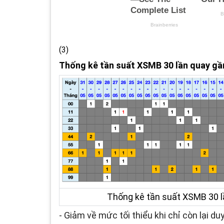
(3)
Thống kê tần suất XSMB 30 lần quay gầ
Thống kê tần suất XSMB 30 l
- Giảm về mức tối thiểu khi chỉ còn lại du