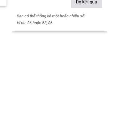
Dò kết quả
Bạn có thể thống kê một hoặc nhiều số:
Ví dụ: 36 hoặc 68, 86