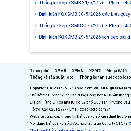
Thống kê kép XSMB 31/5/2026 - Phân tích
Bình luận KQXSMB 30/5/2026 đặc biệt quay 
Thống kê kép XSMB 30/5/2026 - Phân tích
Bình luận KQXSMB 29/5/2026 liên tiếp giải đ
Trang chủ
XSMB
XSMN
XSMT
Mega 6/45
Thống kê tần suất loto
Thống kê tần suất cặp loto
Copyright © 2007 - 2026 Xoso.com.vn, All Rights Reser
Chủ sở hữu: Công ty CP Ứng dụng Công nghệ Truyền thông
Địa chỉ: Tầng 2, Tòa nhà IC, số 82 phố Duy Tân, Phường Cầu 
Hỗ trợ: 024.6281.2997 - Email: xoso@ctc.com.vn
Website cung cấp thông tin kết quả xổ số kiến thiết hợp phá
Nội dung kết quả xổ số được hợp tác giữa Công ty CTC và
C
Chính sách bảo mật và bảo vệ dữ liệu cá nhân