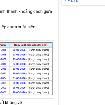
Ma trận
ình thành khoảng cách giữa
tiếp chưa xuất hiện
hất không về