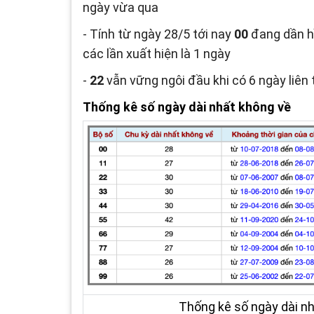
ngày vừa qua
- Tính từ ngày 28/5 tới nay
00
đang dần h
các lần xuất hiện là 1 ngày
-
22
vẫn vững ngôi đầu khi có 6 ngày liên 
Thống kê số ngày dài nhất không về
Thống kê số ngày dài n