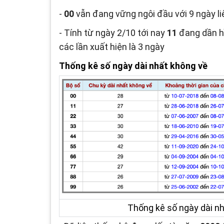
-
00
vẫn đang vững ngôi đầu với 9 ngày li
- Tính từ ngày 2/10 tới nay
11
đang dần h
các lần xuất hiện là 3 ngày
Thống kê số ngày dài nhất không về
Thống kê số ngày dài n