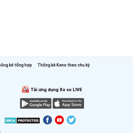
ống kê tổng hợp
Thống kê Keno theo chu kỳ
Tải ứng dụng Xo so LIVE
ả