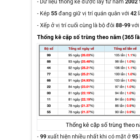
- Dữ liệu thống kê được lấy từ năm
2002
- Kép
55
đang giữ vị trí quán quân với
42
- Xếp ở vị trí cuối cùng là bộ đôi
88-99
vớ
Thống kê cặp số trùng theo năm (365 lầ
Thống kê cặp số trùng theo n
-
99
xuất hiện nhiều nhất khi có mặt ở
95