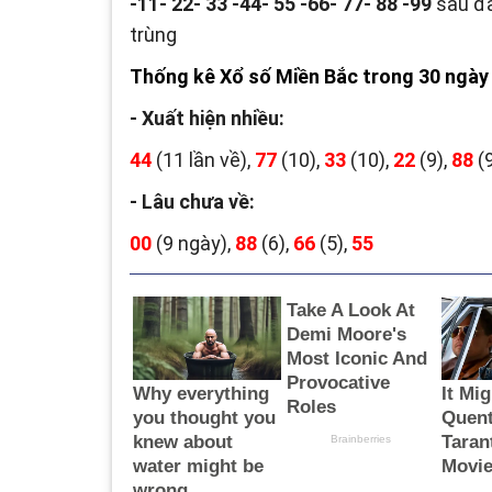
-11- 22- 33 -44- 55 -66- 77- 88 -99
sau đâ
trùng
Thống kê Xổ số Miền Bắc trong 30 ngày
- Xuất hiện nhiều:
44
(11 lần về),
77
(10),
33
(10),
22
(9),
88
(
- Lâu chưa về:
00
(9 ngày),
88
(6),
66
(5),
55