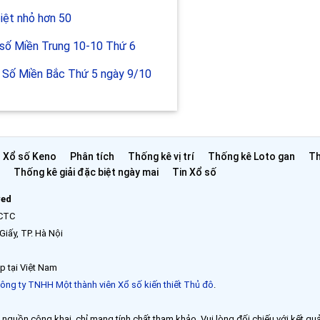
iệt nhỏ hơn 50
số Miền Trung 10-10 Thứ 6
Số Miền Bắc Thứ 5 ngày 9/10
Xổ số Keno
Phân tích
Thống kê vị trí
Thống kê Loto gan
Th
Thống kê giải đặc biệt ngày mai
Tin Xổ số
ved
 CTC
Giấy, TP. Hà Nội
p tại Việt Nam
ông ty TNHH Một thành viên Xổ số kiến thiết Thủ đô
.
 nguồn công khai, chỉ mang tính chất tham khảo. Vui lòng đối chiếu với kết qu