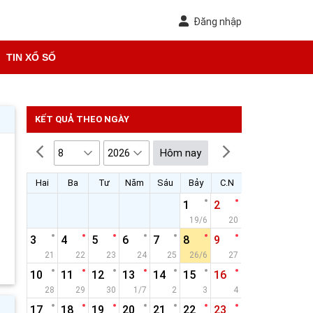
Đăng nhập
TIN XỔ SỐ
KẾT QUẢ THEO NGÀY
Hôm nay
Hai
Ba
Tư
Năm
Sáu
Bảy
C.N
1
2
19/6
20
3
4
5
6
7
8
9
21
22
23
24
25
26/6
27
10
11
12
13
14
15
16
28
29
30
1/7
2
3
4
17
18
19
20
21
22
23