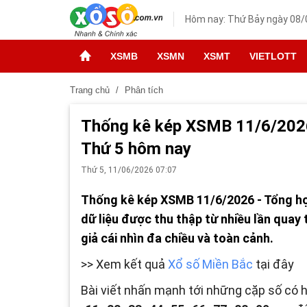
Hôm nay: Thứ Bảy ngày 08
XSMB
XSMN
XSMT
VIETLOTT
Trang chủ
Phân tích
Thống kê kép XSMB 11/6/202
Thứ 5 hôm nay
Thứ 5, 11/06/2026 07:07
Thống kê kép XSMB 11/6/2026 - Tổng hợ
dữ liệu được thu thập từ nhiều lần quay
giả cái nhìn đa chiều và toàn cảnh.
>> Xem kết quả
Xổ số Miền Bắc
tại đây
Bài viết nhấn mạnh tới những cặp số có 