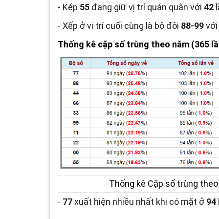
- Kép
55
đang giữ vị trí quán quân với
42
- Xếp ở vị trí cuối cùng là bộ đôi
88-99
vớ
Thống kê cặp số trùng theo năm (365 lầ
Thống kê Cặp số trùng theo
-
77
xuất hiện nhiều nhất khi có mặt ở
94