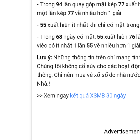
- Trong
94
lần quay góp mặt kép
77
xuất 
một lần kép
77
về nhiều hơn 1 giải
-
55
xuất hiện ít nhất khi chỉ có mặt tron
- Trong
68
ngày có mặt,
55
xuất hiện
76
l
việc có ít nhất 1 lần
55
về nhiều hơn 1 giả
Lưu ý:
Những thông tin trên chỉ mang tí
Chúng tôi không cổ súy cho các hoạt độn
thống. Chỉ nên mua vé xổ số do nhà nước
Nhà.!
>> Xem ngay
kết quả XSMB 30 ngày
Advertisemen