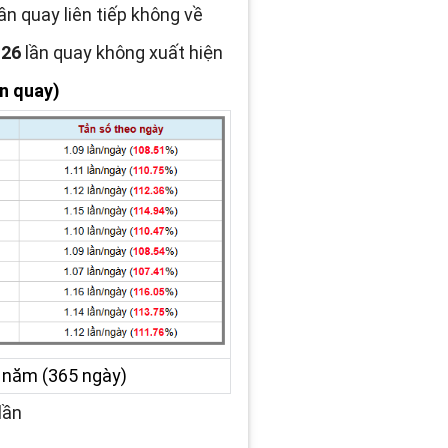
lần quay liên tiếp không về
i
26
lần quay không xuất hiện
n quay)
 năm (365 ngày)
lần