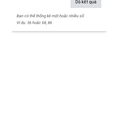
Dò kết quả
Bạn có thể thống kê một hoặc nhiều số:
Ví dụ: 36 hoặc 68, 86