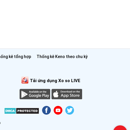
ống kê tổng hợp
Thống kê Keno theo chu kỳ
Tải ứng dụng Xo so LIVE
ả