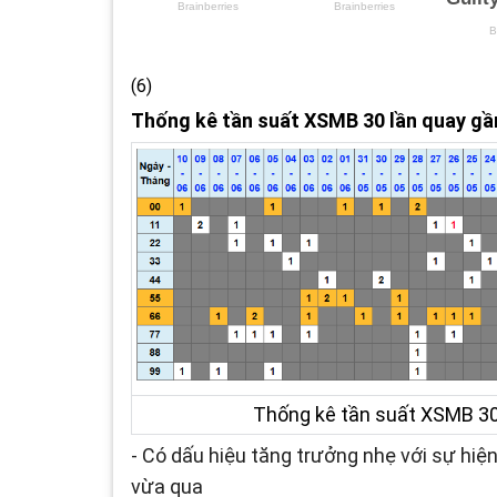
(6)
Thống kê tần suất XSMB 30 lần quay gầ
Thống kê tần suất XSMB 30
- Có dấu hiệu tăng trưởng nhẹ với sự hiệ
vừa qua