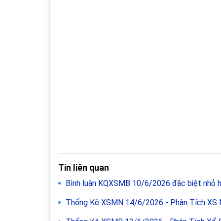
Tin liên quan
Bình luận KQXSMB 10/6/2026 đặc biệt nhỏ 
Thống Kê XSMN 14/6/2026 - Phân Tích XS 