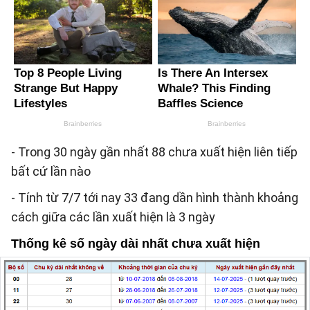
- Trong 30 ngày gần nhất 88 chưa xuất hiện liên tiếp
bất cứ lần nào
- Tính từ 7/7 tới nay 33 đang dần hình thành khoảng
cách giữa các lần xuất hiện là 3 ngày
Thống kê số ngày dài nhất chưa xuất hiện