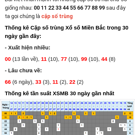
giống nhau:
00 11 22 33 44 55 66 77 88 99
sau đây
ta gọi chúng là
cặp số trùng
Thống kê Cặp số trùng Xổ số Miền Bắc trong 30
ngày gần đây:
- Xuất hiện nhiều:
00
(13 lần về),
11
(10),
77
(10),
99
(10),
44
(8)
- Lâu chưa về:
66
(6 ngày),
33
(3),
11
(2),
22
(2)
Thống kê tần suất XSMB 30 ngày gần nhất