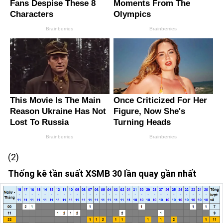
(2)
Thống kê tần suất XSMB 30 lần quay gần nhất