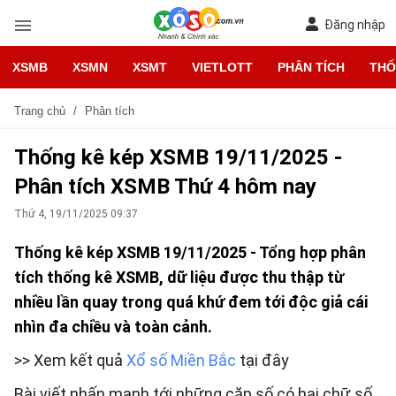
Đăng nhập
XSMB
XSMN
XSMT
VIETLOTT
PHÂN TÍCH
THỐ
Trang chủ
Phân tích
Thống kê kép XSMB 19/11/2025 -
Phân tích XSMB Thứ 4 hôm nay
Thứ 4, 19/11/2025 09:37
Thống kê kép XSMB 19/11/2025 - Tổng hợp phân
tích thống kê XSMB, dữ liệu được thu thập từ
nhiều lần quay trong quá khứ đem tới độc giả cái
nhìn đa chiều và toàn cảnh.
>> Xem kết quả
Xổ số Miền Bắc
tại đây
Bài viết nhấn mạnh tới những cặp số có hai chữ số