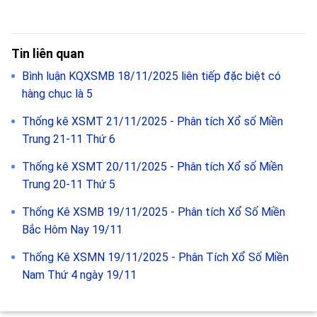
Tin liên quan
Bình luận KQXSMB 18/11/2025 liên tiếp đặc biệt có
hàng chục là 5
Thống kê XSMT 21/11/2025 - Phân tích Xổ số Miền
Trung 21-11 Thứ 6
Thống kê XSMT 20/11/2025 - Phân tích Xổ số Miền
Trung 20-11 Thứ 5
Thống Kê XSMB 19/11/2025 - Phân tích Xổ Số Miền
Bắc Hôm Nay 19/11
Thống Kê XSMN 19/11/2025 - Phân Tích Xổ Số Miền
Nam Thứ 4 ngày 19/11