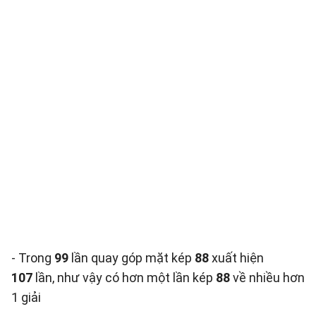
- Trong
99
lần quay góp mặt kép
88
xuất hiện
107
lần, như vậy có hơn một lần kép
88
về nhiều hơn
1 giải