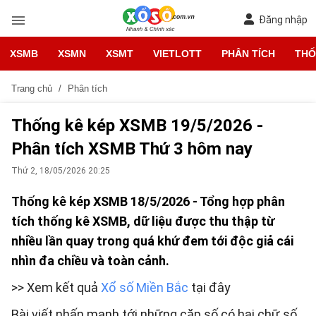
Đăng nhập
XSMB
XSMN
XSMT
VIETLOTT
PHÂN TÍCH
THỐ
Trang chủ
Phân tích
Thống kê kép XSMB 19/5/2026 -
Phân tích XSMB Thứ 3 hôm nay
Thứ 2, 18/05/2026 20:25
Thống kê kép XSMB 18/5/2026 - Tổng hợp phân
tích thống kê XSMB, dữ liệu được thu thập từ
nhiều lần quay trong quá khứ đem tới độc giả cái
nhìn đa chiều và toàn cảnh.
>> Xem kết quả
Xổ số Miền Bắc
tại đây
Bài viết nhấn mạnh tới những cặp số có hai chữ số