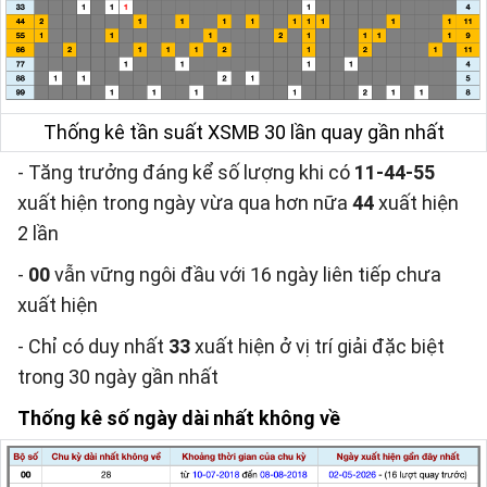
Thống kê tần suất XSMB 30 lần quay gần nhất
- Tăng trưởng đáng kể số lượng khi có
11-44-55
xuất hiện trong ngày vừa qua hơn nữa
44
xuất hiện
2 lần
-
00
vẫn vững ngôi đầu với 16 ngày liên tiếp chưa
xuất hiện
- Chỉ có duy nhất
33
xuất hiện ở vị trí giải đặc biệt
trong 30 ngày gần nhất
Thống kê số ngày dài nhất không về