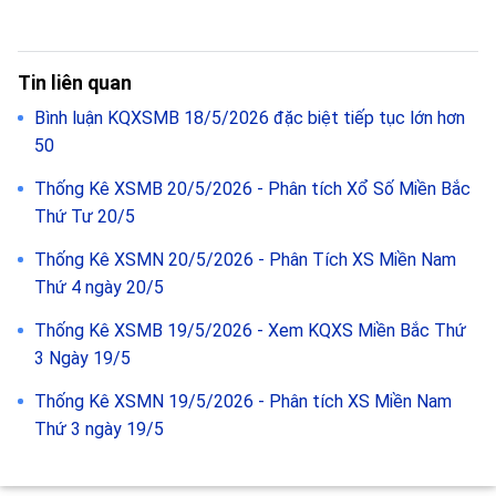
Tin liên quan
Bình luận KQXSMB 18/5/2026 đặc biệt tiếp tục lớn hơn
50
Thống Kê XSMB 20/5/2026 - Phân tích Xổ Số Miền Bắc
Thứ Tư 20/5
Thống Kê XSMN 20/5/2026 - Phân Tích XS Miền Nam
Thứ 4 ngày 20/5
Thống Kê XSMB 19/5/2026 - Xem KQXS Miền Bắc Thứ
3 Ngày 19/5
Thống Kê XSMN 19/5/2026 - Phân tích XS Miền Nam
Thứ 3 ngày 19/5