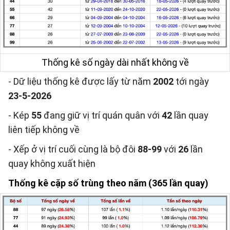
Thống kê số ngày dài nhất không về
- Dữ liệu thống kê được lấy từ năm
2002
tới ngày
23-5-2026
- Kép
55
đang giữ vị trí quán quân với
42
lần quay
liên tiếp không về
- Xếp ở vị trí cuối cùng là bộ đôi
88-99
với
26
lần
quay không xuất hiện
Thống kê cặp số trùng theo năm (365 lần quay)