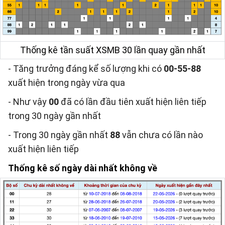
Thống kê tần suất XSMB 30 lần quay gần nhất
- Tăng trưởng đáng kể số lượng khi có
00-55-88
xuất hiện trong ngày vừa qua
- Như vậy
00
đã có lần đầu tiên xuất hiện liên tiếp
trong 30 ngày gần nhất
- Trong 30 ngày gần nhất
88
vẫn chưa có lần nào
xuất hiện liên tiếp
Thống kê số ngày dài nhất không về