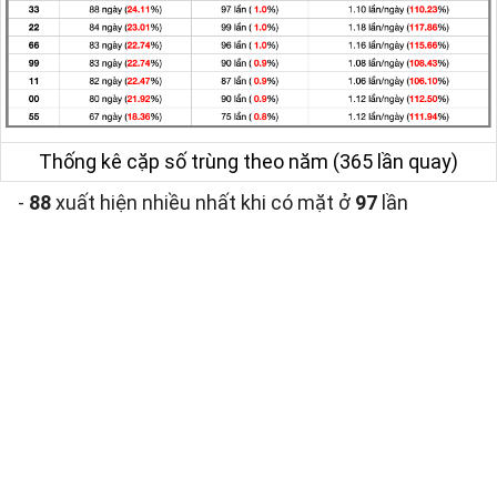
Thống kê cặp số trùng theo năm (365 lần quay)
-
88
xuất hiện nhiều nhất khi có mặt ở
97
lần