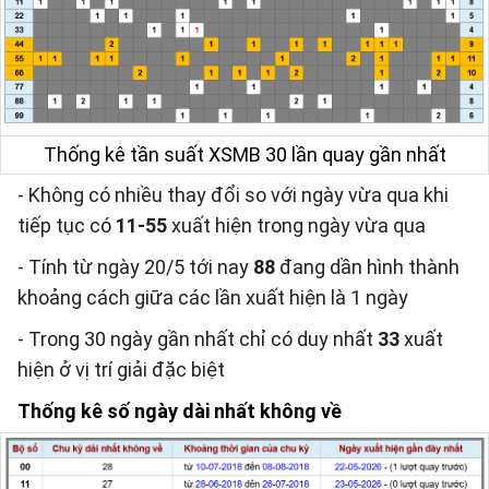
Thống kê tần suất XSMB 30 lần quay gần nhất
- Không có nhiều thay đổi so với ngày vừa qua khi
tiếp tục có
11-55
xuất hiện trong ngày vừa qua
- Tính từ ngày 20/5 tới nay
88
đang dần hình thành
khoảng cách giữa các lần xuất hiện là 1 ngày
- Trong 30 ngày gần nhất chỉ có duy nhất
33
xuất
hiện ở vị trí giải đặc biệt
Thống kê số ngày dài nhất không về