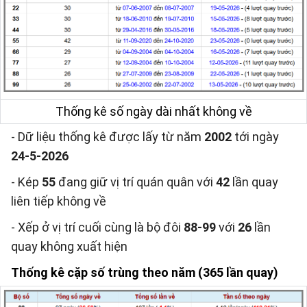
Thống kê số ngày dài nhất không về
- Dữ liệu thống kê được lấy từ năm
2002
tới ngày
24-5-2026
- Kép
55
đang giữ vị trí quán quân với
42
lần quay
liên tiếp không về
- Xếp ở vị trí cuối cùng là bộ đôi
88-99
với
26
lần
quay không xuất hiện
Thống kê cặp số trùng theo năm (365 lần quay)