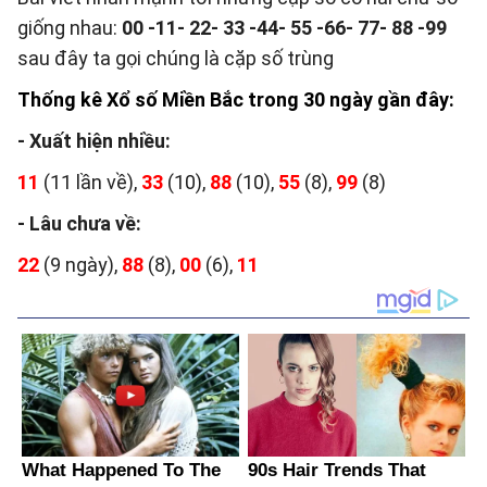
giống nhau:
00 -11- 22- 33 -44- 55 -66- 77- 88 -99
sau đây ta gọi chúng là cặp số trùng
Thống kê Xổ số Miền Bắc trong 30 ngày gần đây:
- Xuất hiện nhiều:
11
(11 lần về),
33
(10),
88
(10),
55
(8),
99
(8)
- Lâu chưa về:
22
(9 ngày),
88
(8),
00
(6),
11