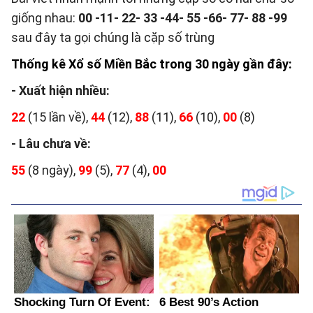
giống nhau:
00 -11- 22- 33 -44- 55 -66- 77- 88 -99
sau đây ta gọi chúng là cặp số trùng
Thống kê Xổ số Miền Bắc trong 30 ngày gần đây:
- Xuất hiện nhiều:
22
(15 lần về),
44
(12),
88
(11),
66
(10),
00
(8)
- Lâu chưa về:
55
(8 ngày),
99
(5),
77
(4),
00