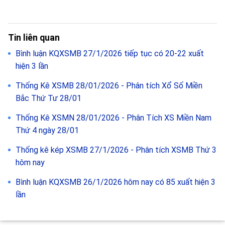
Tin liên quan
Bình luận KQXSMB 27/1/2026 tiếp tục có 20-22 xuất
hiện 3 lần
Thống Kê XSMB 28/01/2026 - Phân tích Xổ Số Miền
Bắc Thứ Tư 28/01
Thống Kê XSMN 28/01/2026 - Phân Tích XS Miền Nam
Thứ 4 ngày 28/01
Thống kê kép XSMB 27/1/2026 - Phân tích XSMB Thứ 3
hôm nay
Bình luận KQXSMB 26/1/2026 hôm nay có 85 xuất hiện 3
lần