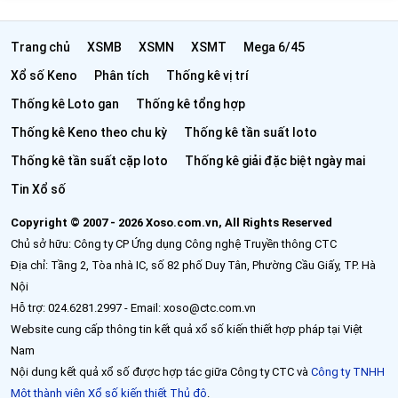
Trang chủ
XSMB
XSMN
XSMT
Mega 6/45
Xổ số Keno
Phân tích
Thống kê vị trí
Thống kê Loto gan
Thống kê tổng hợp
Thống kê Keno theo chu kỳ
Thống kê tần suất loto
Thống kê tần suất cặp loto
Thống kê giải đặc biệt ngày mai
Tin Xổ số
Copyright © 2007 - 2026 Xoso.com.vn, All Rights Reserved
Chủ sở hữu: Công ty CP Ứng dụng Công nghệ Truyền thông CTC
Địa chỉ: Tầng 2, Tòa nhà IC, số 82 phố Duy Tân, Phường Cầu Giấy, TP. Hà
Nội
Hỗ trợ: 024.6281.2997 - Email: xoso@ctc.com.vn
Website cung cấp thông tin kết quả xổ số kiến thiết hợp pháp tại Việt
Nam
Nội dung kết quả xổ số được hợp tác giữa Công ty CTC và
Công ty TNHH
Một thành viên Xổ số kiến thiết Thủ đô
.