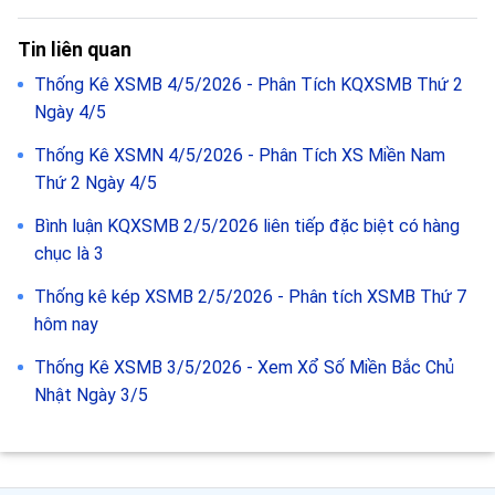
Tin liên quan
Thống Kê XSMB 4/5/2026 - Phân Tích KQXSMB Thứ 2
Ngày 4/5
Thống Kê XSMN 4/5/2026 - Phân Tích XS Miền Nam
Thứ 2 Ngày 4/5
Bình luận KQXSMB 2/5/2026 liên tiếp đặc biệt có hàng
chục là 3
Thống kê kép XSMB 2/5/2026 - Phân tích XSMB Thứ 7
hôm nay
Thống Kê XSMB 3/5/2026 - Xem Xổ Số Miền Bắc Chủ
Nhật Ngày 3/5