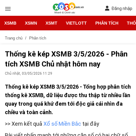
Đăng nhập
XSMB
XSMN
XSMT
VIETLOTT
PHÂN TÍCH
THỐ
Trang chủ
Phân tích
Thống kê kép XSMB 3/5/2026 - Phân
tích XSMB Chủ nhật hôm nay
Chủ nhật, 03/05/2026 11:29
Thống kê kép XSMB 3/5/2026 - Tổng hợp phân tích
thống kê XSMB, dữ liệu được thu thập từ nhiều lần
quay trong quá khứ đem tới độc giả cái nhìn đa
chiều và toàn cảnh.
>> Xem kết quả
Xổ số Miền Bắc
tại đây
Bài viết nhấn mạnh tới những cặp số có hai chữ số