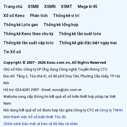
Trang chủ
XSMB
XSMN
XSMT
Mega 6/45
Xổ số Keno
Phân tích
Thống kê vị trí
Thống kê Loto gan
Thống kê tổng hợp
Thống kê Keno theo chu kỳ
Thống kê tần suất loto
Thống kê tần suất cặp loto
Thống kê giải đặc biệt ngày mai
Tin Xổ số
Copyright © 2007 - 2026 Xoso.com.vn, All Rights Reserved
Chủ sở hữu: Công ty CP Ứng dụng Công nghệ Truyền thông CTC
Địa chỉ: Tầng 2, Tòa nhà IC, số 82 phố Duy Tân, Phường Cầu Giấy, TP. Hà
Nội
Hỗ trợ: 024.6281.2997 - Email: xoso@ctc.com.vn
Website cung cấp thông tin kết quả xổ số kiến thiết hợp pháp tại Việt
Nam
Nội dung kết quả xổ số được hợp tác giữa Công ty CTC và
Công ty TNHH
Một thành viên Xổ số kiến thiết Thủ đô
.
Chính sách bảo mật và bảo vệ dữ liệu cá nhân