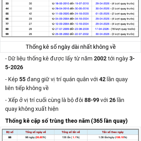
Thống kê số ngày dài nhất không về
- Dữ liệu thống kê được lấy từ năm
2002
tới ngày
3-
5-2026
- Kép
55
đang giữ vị trí quán quân với
42
lần quay
liên tiếp không về
- Xếp ở vị trí cuối cùng là bộ đôi
88-99
với
26
lần
quay không xuất hiện
Thống kê cặp số trùng theo năm (365 lần quay)