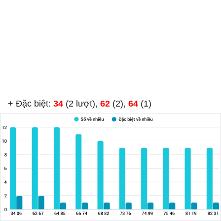
+ Đặc biệt:
34
(2 lượt),
62
(2),
64
(1)