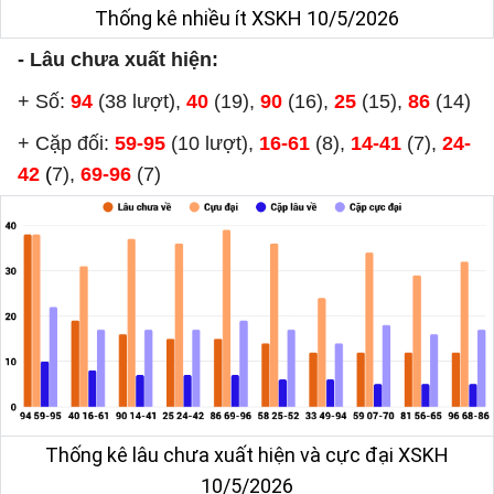
Thống kê nhiều ít XSKH 10/5/2026
- Lâu chưa xuất hiện:
+ Số:
94
(38 lượt),
40
(19),
90
(16),
25
(15),
86
(14)
+ Cặp đối:
59-95
(10 lượt),
16-61
(8),
14-41
(7),
24-
42
(
7),
69-96
(7)
Thống kê lâu chưa xuất hiện và cực đại XSKH
10/5/2026