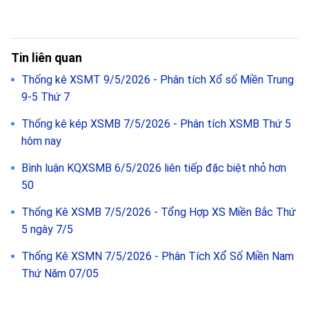
Tin liên quan
Thống kê XSMT 9/5/2026 - Phân tích Xổ số Miền Trung
9-5 Thứ 7
Thống kê kép XSMB 7/5/2026 - Phân tích XSMB Thứ 5
hôm nay
Bình luận KQXSMB 6/5/2026 liên tiếp đặc biệt nhỏ hơn
50
Thống Kê XSMB 7/5/2026 - Tổng Hợp XS Miền Bắc Thứ
5 ngày 7/5
Thống Kê XSMN 7/5/2026 - Phân Tích Xổ Số Miền Nam
Thứ Năm 07/05