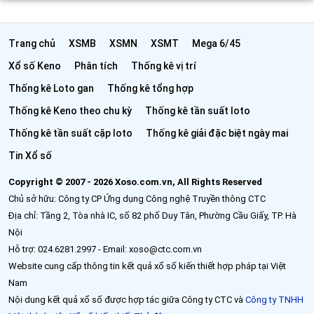
Trang chủ
XSMB
XSMN
XSMT
Mega 6/45
Xổ số Keno
Phân tích
Thống kê vị trí
Thống kê Loto gan
Thống kê tổng hợp
Thống kê Keno theo chu kỳ
Thống kê tần suất loto
Thống kê tần suất cặp loto
Thống kê giải đặc biệt ngày mai
Tin Xổ số
Copyright © 2007 - 2026 Xoso.com.vn, All Rights Reserved
Chủ sở hữu: Công ty CP Ứng dụng Công nghệ Truyền thông CTC
Địa chỉ: Tầng 2, Tòa nhà IC, số 82 phố Duy Tân, Phường Cầu Giấy, TP. Hà
Nội
Hỗ trợ: 024.6281.2997 - Email: xoso@ctc.com.vn
Website cung cấp thông tin kết quả xổ số kiến thiết hợp pháp tại Việt
Nam
Nội dung kết quả xổ số được hợp tác giữa Công ty CTC và
Công ty TNHH