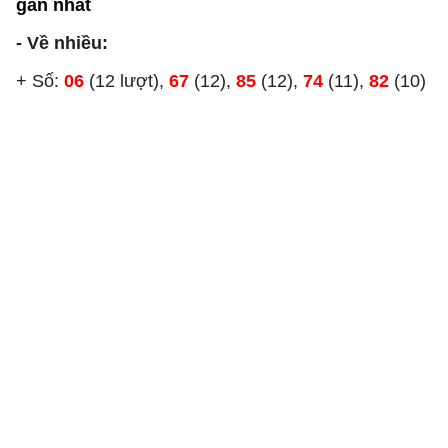
gần nhất
- Về nhiều:
+ Số:
06
(12 lượt),
67
(12),
85
(12),
74
(11),
82
(10)