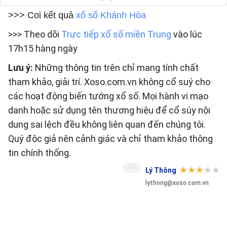
>>> Coi kết quả
xổ số Khánh Hòa
>>> Theo dõi
Trực tiếp xổ số miền Trung
vào lúc
17h15 hàng ngày
Lưu ý:
Những thông tin trên chỉ mang tính chất
tham khảo, giải trí. Xoso.com.vn không cổ suý cho
các hoạt động biến tướng xổ số. Mọi hành vi mạo
danh hoặc sử dụng tên thương hiệu để cổ súy nội
dung sai lệch đều không liên quan đến chúng tôi.
Quý độc giả nên cảnh giác và chỉ tham khảo thông
tin chính thống.
Lý Thông
lythong@xoso.com.vn