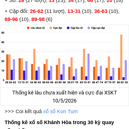
+ Số:
28
(27 lượt),
13
(23),
34
(17),
66
(17),
20
(16)
+ Cặp đối:
26-62
(11 lượt),
13-31
(10),
36-63
(10),
69-96
(
10),
89-98
(6)
Thống kê lâu chưa xuất hiện và cực đại XSKT
10/5/2026
>>> Coi kết quả
xổ số Kon Tum
Thống kê xổ số Khánh Hòa trong 30 kỳ quay