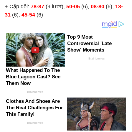
+ Cặp đối:
78-87
(9 lượt),
50-05
(6),
08-80
(6),
13-
31
(
6),
45-54
(6)