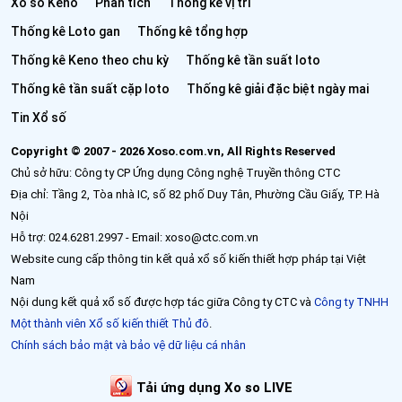
Xổ số Keno
Phân tích
Thống kê vị trí
Thống kê Loto gan
Thống kê tổng hợp
Thống kê Keno theo chu kỳ
Thống kê tần suất loto
Thống kê tần suất cặp loto
Thống kê giải đặc biệt ngày mai
Tin Xổ số
Copyright © 2007 - 2026 Xoso.com.vn, All Rights Reserved
Chủ sở hữu: Công ty CP Ứng dụng Công nghệ Truyền thông CTC
Địa chỉ: Tầng 2, Tòa nhà IC, số 82 phố Duy Tân, Phường Cầu Giấy, TP. Hà
Nội
Hỗ trợ: 024.6281.2997 - Email: xoso@ctc.com.vn
Website cung cấp thông tin kết quả xổ số kiến thiết hợp pháp tại Việt
Nam
Nội dung kết quả xổ số được hợp tác giữa Công ty CTC và
Công ty TNHH
Một thành viên Xổ số kiến thiết Thủ đô
.
Chính sách bảo mật và bảo vệ dữ liệu cá nhân
Tải ứng dụng Xo so LIVE