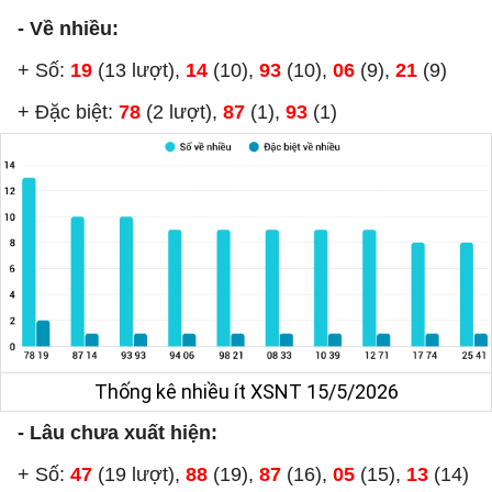
- Về nhiều:
+ Số:
19
(13 lượt),
14
(10),
93
(10),
06
(9),
21
(9)
+ Đặc biệt:
78
(2 lượt),
87
(1),
93
(1)
Thống kê nhiều ít XSNT 15/5/2026
- Lâu chưa xuất hiện:
+ Số:
47
(19 lượt),
88
(19),
87
(16),
05
(15),
13
(14)