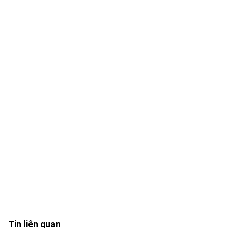
Tin liên quan