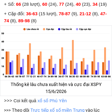
+ Số:
66
(28 lượt),
60
(24),
77
(24),
40
(23),
34
(19)
+ Cặp đối:
36-63
(15 lượt),
78-87
(9),
21-12
(8),
47-
74
(
8),
89-98
(8)
Thống kê lâu chưa xuất hiện và cực đại XSPY
15/6/2026
>>> Coi kết quả
xổ số Phú Yên
>>> Theo dõi
Trực tiếp xổ số miền Trung
vào lúc