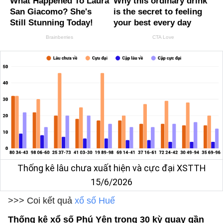
Thống kê lâu chưa xuất hiện và cực đại XSTTH
15/6/2026
>>> Coi kết quả
xổ số Huế
Thống kê xổ số Phú Yên trong 30 kỳ quay gần