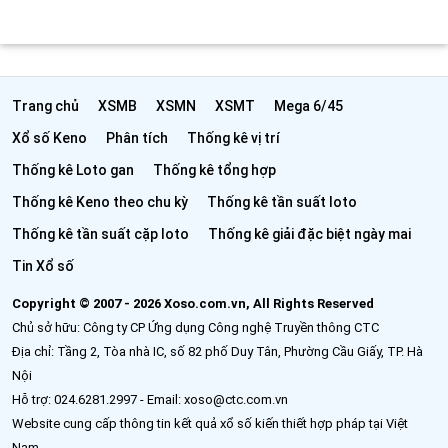
Trang chủ
XSMB
XSMN
XSMT
Mega 6/45
Xổ số Keno
Phân tích
Thống kê vị trí
Thống kê Loto gan
Thống kê tổng hợp
Thống kê Keno theo chu kỳ
Thống kê tần suất loto
Thống kê tần suất cặp loto
Thống kê giải đặc biệt ngày mai
Tin Xổ số
Copyright © 2007 - 2026 Xoso.com.vn, All Rights Reserved
Chủ sở hữu: Công ty CP Ứng dụng Công nghệ Truyền thông CTC
Địa chỉ: Tầng 2, Tòa nhà IC, số 82 phố Duy Tân, Phường Cầu Giấy, TP. Hà
Nội
Hỗ trợ: 024.6281.2997 - Email: xoso@ctc.com.vn
Website cung cấp thông tin kết quả xổ số kiến thiết hợp pháp tại Việt
Nam