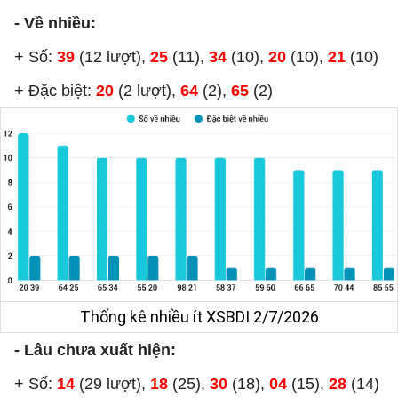
- Về nhiều:
+ Số:
39
(12 lượt),
25
(11),
34
(10),
20
(10),
21
(10)
+ Đặc biệt:
20
(2 lượt),
64
(2),
65
(2)
Thống kê nhiều ít XSBDI 2/7/2026
- Lâu chưa xuất hiện:
+ Số:
14
(29 lượt),
18
(25),
30
(18),
04
(15),
28
(14)