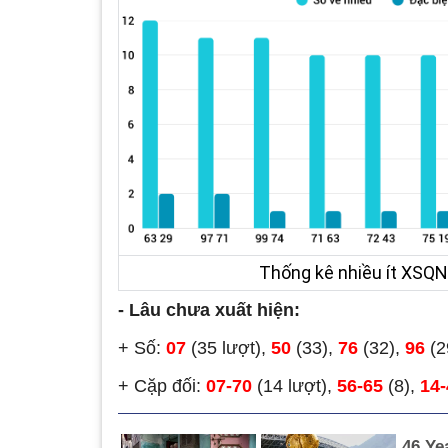
Thống kê nhiều ít XSQ
- Lâu chưa xuất hiện:
+ Số:
07
(35 lượt),
50
(33),
76
(32),
96
(2
+ Cặp đối:
07-70
(14 lượt),
56-65
(8),
14-