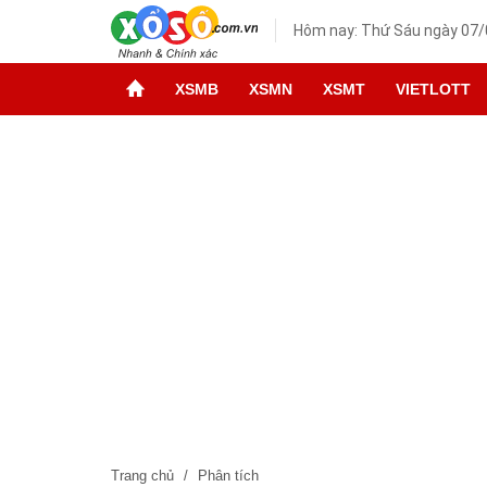
Hôm nay: Thứ Sáu ngày 07
XSMB
XSMN
XSMT
VIETLOTT
Trang chủ
Phân tích