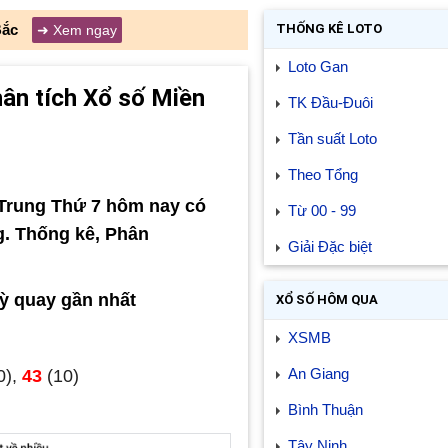
Bắc
THỐNG KÊ LOTO
➜ Xem ngay
Loto Gan
ân tích Xổ số Miền
TK Đầu-Đuôi
Tần suất Loto
Theo Tổng
 Trung Thứ 7 hôm nay có
Từ 00 - 99
g. Thống kê, Phân
Giải Đặc biệt
ỳ quay gần nhất
XỔ SỐ HÔM QUA
XSMB
An Giang
0),
43
(10)
Bình Thuận
Tây Ninh