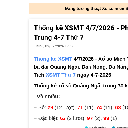
Đang tường thuật Xổ số
miền 
Thống kê XSMT 4/7/2026 - Ph
Trung 4-7 Thứ 7
Thứ 6, 03/07/2026 17:08
Thống kê XSMT
4/7/2026 - Xổ số Miền
ba đài Quảng Ngãi, Đắk Nông, Đà Nẵn
Tích
XSMT Thứ 7
ngày 4-7-2026
Thống kê xổ số Quảng Ngãi trong 30 k
- Về nhiều:
+ Số:
29
(12 lượt),
71
(11),
74
(11),
63
(1
+ Đặc biệt:
63
(2 lượt),
97
(2),
99
(1)