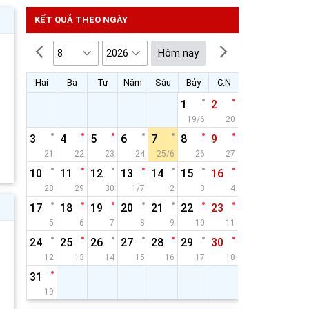
KẾT QUẢ THEO NGÀY
Hôm nay
Hai
Ba
Tư
Năm
Sáu
Bảy
C.N
1
2
19/6
20
3
4
5
6
7
8
9
21
22
23
24
25/6
26
27
10
11
12
13
14
15
16
28
29
30
1/7
2
3
4
17
18
19
20
21
22
23
5
6
7
8
9
10
11
24
25
26
27
28
29
30
12
13
14
15
16
17
18
31
19