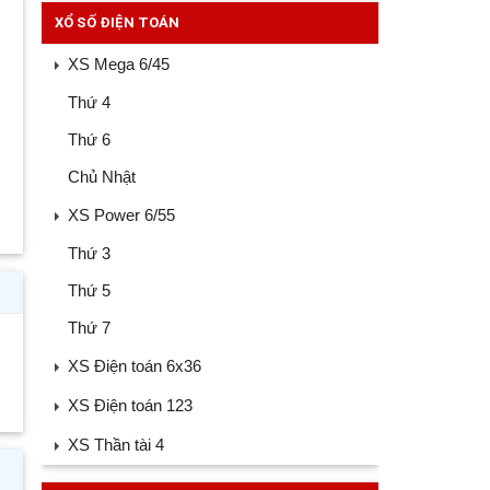
XỔ SỐ ĐIỆN TOÁN
XS Mega 6/45
Thứ 4
Thứ 6
Chủ Nhật
XS Power 6/55
Thứ 3
Thứ 5
Thứ 7
XS Điện toán 6x36
XS Điện toán 123
XS Thần tài 4