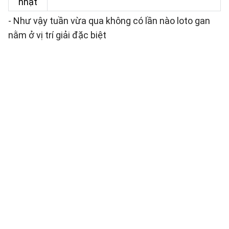
nhật
- Như vậy tuần vừa qua không có lần nào loto gan
nằm ở vị trí giải đặc biệt