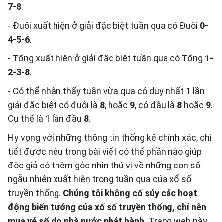
7-8
.
- Đuôi xuất hiện ở giải đặc biệt tuần qua có Đuôi
0-
4-5-6
.
- Tổng xuất hiện ở giải đặc biệt tuần qua có Tổng
1-
2-3-8
.
- Có thể nhận thấy tuần vừa qua có duy nhất 1 lần
giải đặc biệt có đuôi là
8
, hoặc
9
, có đầu là
8
hoặc
9
.
Cụ thể là 1 lần đầu
8
.
Hy vọng với những thông tin thống kê chính xác, chi
tiết được nêu trong bài viết có thể phần nào giúp
độc giả có thêm góc nhìn thú vị về những con số
ngẫu nhiên xuất hiện trong tuần qua của xổ số
truyền thống.
Chúng tôi không cổ súy các hoạt
động biến tướng của xổ số truyền thống, chỉ nên
mua vé số do nhà nước phát hành.
Trang web này