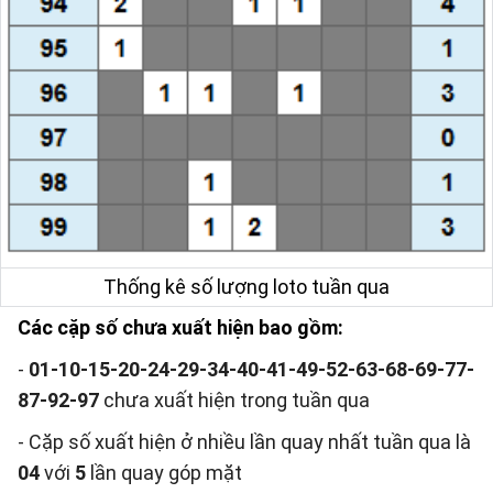
Thống kê số lượng loto tuần qua
Các cặp số chưa xuất hiện bao gồm:
-
01-10-15-20-24-29-34-40-41-49-52-63-68-69-77-
87-92-97
chưa xuất hiện trong tuần qua
- Cặp số xuất hiện ở nhiều lần quay nhất tuần qua là
04
với
5
lần quay góp mặt