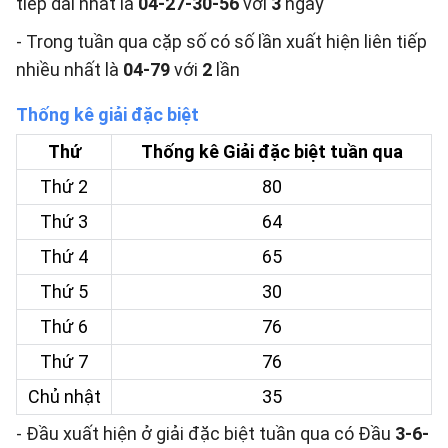
tiếp dài nhất là
04-27-30-56
với
3
ngày
- Trong tuần qua cặp số có số lần xuất hiện liên tiếp
nhiều nhất là
04-79
với
2
lần
Thống kê giải đặc biệt
Thứ
Thống kê Giải đặc biệt tuần qua
Thứ 2
80
Thứ 3
64
Thứ 4
65
Thứ 5
30
Thứ 6
76
Thứ 7
76
Chủ nhật
35
- Đầu xuất hiện ở giải đặc biệt tuần qua có Đầu
3-6-