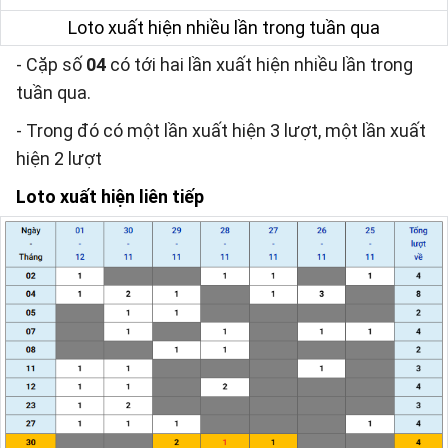
Loto xuất hiện nhiều lần trong tuần qua
- Cặp số
04
có tới hai lần xuất hiện nhiều lần trong
tuần qua.
- Trong đó có một lần xuất hiện 3 lượt, một lần xuất
hiện 2 lượt
Loto xuất hiện liên tiếp