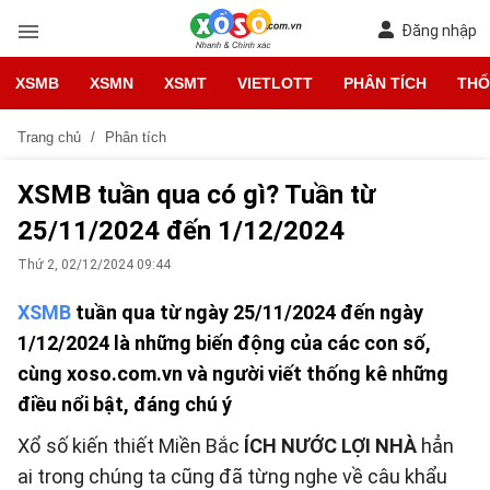
Đăng nhập
XSMB
XSMN
XSMT
VIETLOTT
PHÂN TÍCH
THỐ
Trang chủ
Phân tích
XSMB tuần qua có gì? Tuần từ
25/11/2024 đến 1/12/2024
Thứ 2, 02/12/2024 09:44
XSMB
tuần qua từ ngày 25/11/2024 đến ngày
1/12/2024 là những biến động của các con số,
cùng xoso.com.vn và người viết thống kê những
điều nổi bật, đáng chú ý
Xổ số kiến thiết Miền Bắc
ÍCH NƯỚC LỢI NHÀ
hẳn
ai trong chúng ta cũng đã từng nghe về câu khẩu