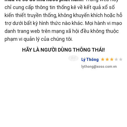
chỉ cung cấp thông tin thống kê về kết quả xổ số
kiến thiết truyền thống, không khuyến khích hoặc hỗ
trợ dưới bất kỳ hình thức nào khác. Mọi hành vi mạo
danh trang web trên mạng xã hội đều không thuộc
phạm vi quản lý của chúng tôi.
HÃY LÀ NGƯỜI DÙNG THÔNG THÁI!
Lý Thông
lythong@xoso.com.vn