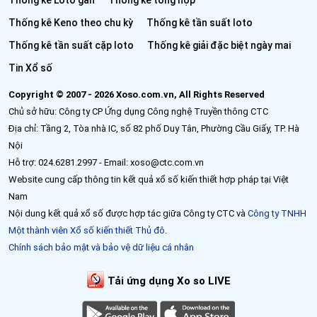
Thống kê Loto gan
Thống kê tổng hợp
Thống kê Keno theo chu kỳ
Thống kê tần suất loto
Thống kê tần suất cặp loto
Thống kê giải đặc biệt ngày mai
Tin Xổ số
Copyright © 2007 - 2026 Xoso.com.vn, All Rights Reserved
Chủ sở hữu: Công ty CP Ứng dụng Công nghệ Truyền thông CTC
Địa chỉ: Tầng 2, Tòa nhà IC, số 82 phố Duy Tân, Phường Cầu Giấy, TP. Hà
Nội
Hỗ trợ: 024.6281.2997 - Email: xoso@ctc.com.vn
Website cung cấp thông tin kết quả xổ số kiến thiết hợp pháp tại Việt
Nam
Nội dung kết quả xổ số được hợp tác giữa Công ty CTC và
Công ty TNHH
Một thành viên Xổ số kiến thiết Thủ đô
.
Chính sách bảo mật và bảo vệ dữ liệu cá nhân
Tải ứng dụng Xo so LIVE