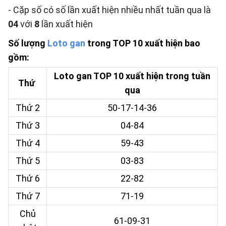
- Cặp số có số lần xuất hiện nhiều nhất tuần qua là
04
với
8
lần xuất hiện
Số lượng
Loto gan
trong TOP 10 xuất hiện bao
gồm:
Loto gan TOP 10 xuất hiện trong tuần
Thứ
qua
Thứ 2
50-17-14-36
Thứ 3
04-84
Thứ 4
59-43
Thứ 5
03-83
Thứ 6
22-82
Thứ 7
71-19
Chủ
61-09-31