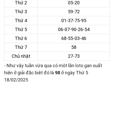
Thứ 2
05-20
Thứ 3
59-72
Thứ 4
01-37-75-95
Thứ 5
06-07-90-26-54
Thứ 6
68-55-03-46
Thứ 7
58
Chủ nhật
27-73
- Như vậy tuần vừa qua có một lần loto gan xuất
hiện ở giải đặc biệt đó là
98
ở ngày Thứ 5
18/02/2025