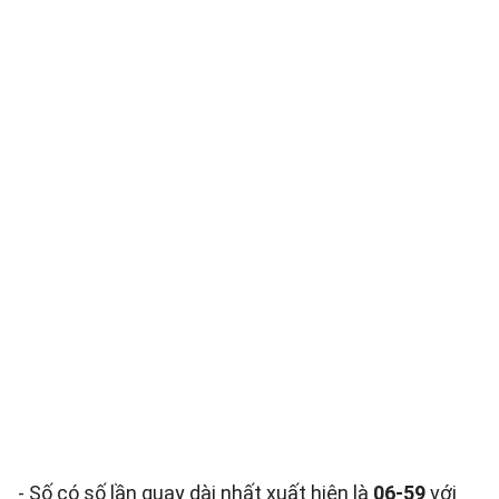
- Số có số lần quay dài nhất xuất hiện là
06-59
với