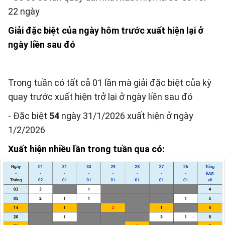
22 ngày
Giải đặc biệt của ngày hôm trước xuất hiện lại ở
ngày liền sau đó
Trong tuần có tất cả 01 lần mà giải đặc biệt của kỳ
quay trước xuất hiện trở lại ở ngày liền sau đó
- Đặc biệt
54
ngày 31/1/2026 xuất hiện ở ngày
1/2/2026
Xuất hiện nhiều lần trong tuần qua có: