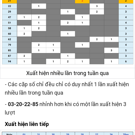
Xuất hiện nhiều lần trong tuần qua
- Các cặp số chỉ đều chỉ có duy nhất 1 lần xuất hiện
nhiều lần trong tuần qua
-
03-20-22-85
nhỉnh hơn khi có một lần xuất hiện 3
lượt
Xuất hiện liên tiếp