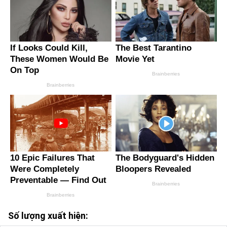
Số lượng xuất hiện: