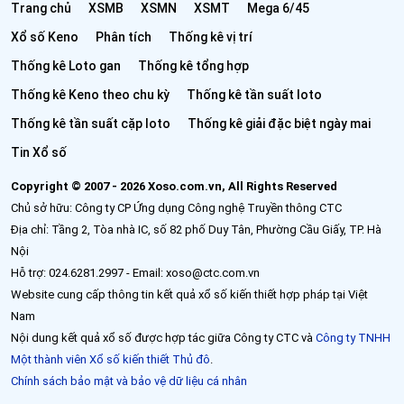
Trang chủ
XSMB
XSMN
XSMT
Mega 6/45
Xổ số Keno
Phân tích
Thống kê vị trí
Thống kê Loto gan
Thống kê tổng hợp
Thống kê Keno theo chu kỳ
Thống kê tần suất loto
Thống kê tần suất cặp loto
Thống kê giải đặc biệt ngày mai
Tin Xổ số
Copyright © 2007 - 2026 Xoso.com.vn, All Rights Reserved
Chủ sở hữu: Công ty CP Ứng dụng Công nghệ Truyền thông CTC
Địa chỉ: Tầng 2, Tòa nhà IC, số 82 phố Duy Tân, Phường Cầu Giấy, TP. Hà
Nội
Hỗ trợ: 024.6281.2997 - Email: xoso@ctc.com.vn
Website cung cấp thông tin kết quả xổ số kiến thiết hợp pháp tại Việt
Nam
Nội dung kết quả xổ số được hợp tác giữa Công ty CTC và
Công ty TNHH
Một thành viên Xổ số kiến thiết Thủ đô
.
Chính sách bảo mật và bảo vệ dữ liệu cá nhân