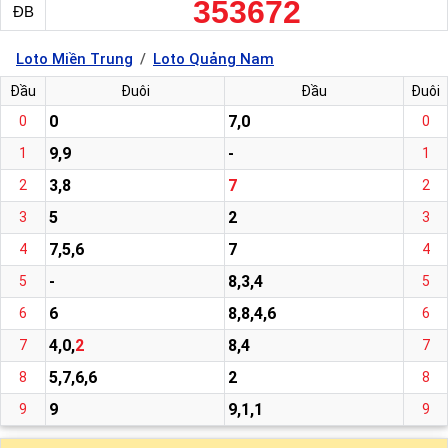
3
5
3
6
7
2
ĐB
Loto Miền Trung
Loto Quảng Nam
Đầu
Đuôi
Đầu
Đuôi
0
7,0
0
0
9,9
-
1
1
3,8
7
2
2
5
2
3
3
7,5,6
7
4
4
-
8,3,4
5
5
6
8,8,4,6
6
6
4,0,
2
8,4
7
7
5,7,6,6
2
8
8
9
9,1,1
9
9