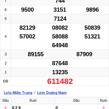
7
4
4
7
9
5
0
0
3
1
5
1
9
8
9
6
6
7
1
2
4
5
8
2
1
2
9
0
8
0
8
2
5
0
8
3
9
5
7
0
0
2
5
8
0
8
8
5
1
3
2
1
4
6
4
9
4
8
8
9
1
5
5
8
7
9
0
9
3
8
7
6
4
8
2
1
3
2
3
5
1
6
1
1
4
8
2
ĐB
Loto Miền Trung
Loto Quảng Nam
Đầu
Đuôi
Đầu
Đuôi
0,2,9
0
0
0