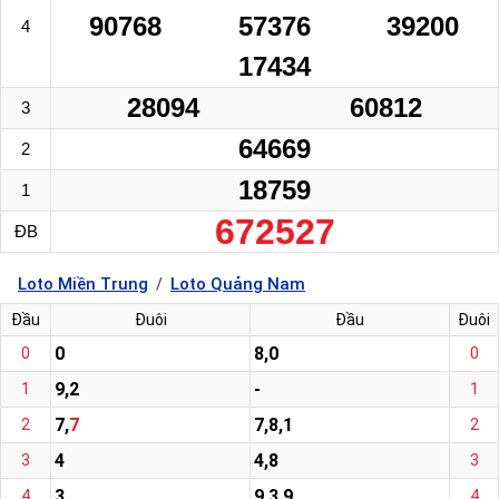
9
0
7
6
8
5
7
3
7
6
3
9
2
0
0
4
1
7
4
3
4
2
8
0
9
4
6
0
8
1
2
3
6
4
6
6
9
2
1
8
7
5
9
1
6
7
2
5
2
7
ĐB
Loto Miền Trung
Loto Quảng Nam
Đầu
Đuôi
Đầu
Đuôi
0
8,0
0
0
9,2
-
1
1
7,
7
7,8,1
2
2
4
4,8
3
3
3
9,3,9
4
4