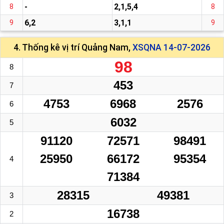
-
2,1,5,4
8
8
6,2
3,1,1
9
9
4. Thống kê vị trí Quảng Nam,
XSQNA 14-07-2026
9
8
8
4
5
3
7
4
7
5
3
6
9
6
8
2
5
7
6
6
6
0
3
2
5
9
1
1
2
0
7
2
5
7
1
9
8
4
9
1
2
5
9
5
0
6
6
1
7
2
9
5
3
5
4
4
7
1
3
8
4
2
8
3
1
5
4
9
3
8
1
3
1
6
7
3
8
2