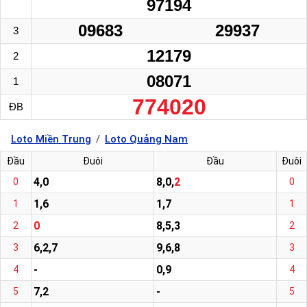
9
7
1
9
4
0
9
6
8
3
2
9
9
3
7
3
1
2
1
7
9
2
0
8
0
7
1
1
7
7
4
0
2
0
ĐB
Loto Miền Trung
Loto Quảng Nam
Đầu
Đuôi
Đầu
Đuôi
4,0
8,0,
2
0
0
1,6
1,7
1
1
0
8,5,3
2
2
6,2,7
9,6,8
3
3
-
0,9
4
4
7,2
-
5
5