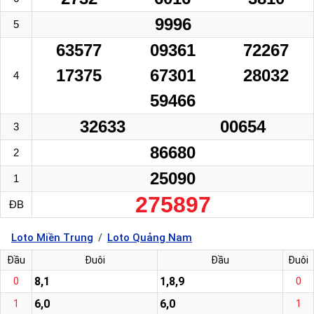
9
9
9
6
5
6
3
5
7
7
0
9
3
6
1
7
2
2
6
7
1
7
3
7
5
6
7
3
0
1
2
8
0
3
2
4
5
9
4
6
6
3
2
6
3
3
0
0
6
5
4
3
8
6
6
8
0
2
2
5
0
9
0
1
2
7
5
8
9
7
ĐB
Loto Miền Trung
Loto Quảng Nam
Đầu
Đuôi
Đầu
Đuôi
8,1
1,8,9
0
0
6,0
6,0
1
1