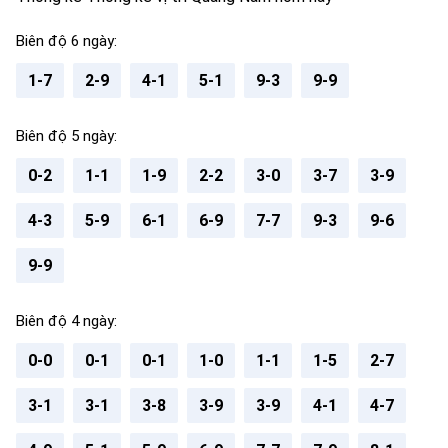
Biên độ 6 ngày:
1-7
2-9
4-1
5-1
9-3
9-9
Biên độ 5 ngày:
0-2
1-1
1-9
2-2
3-0
3-7
3-9
4-3
5-9
6-1
6-9
7-7
9-3
9-6
9-9
Biên độ 4 ngày:
0-0
0-1
0-1
1-0
1-1
1-5
2-7
3-1
3-1
3-8
3-9
3-9
4-1
4-7