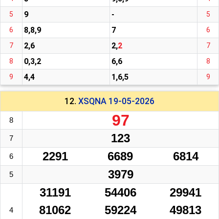
9
-
5
5
8,8,9
7
6
6
2,6
2,
2
7
7
0,3,2
6,6
8
8
4,4
1,6,5
9
9
12.
XSQNA 19-05-2026
9
7
8
1
2
3
7
2
2
9
1
6
6
8
9
6
8
1
4
6
3
9
7
9
5
3
1
1
9
1
5
4
4
0
6
2
9
9
4
1
8
1
0
6
2
5
9
2
2
4
4
9
8
1
3
4