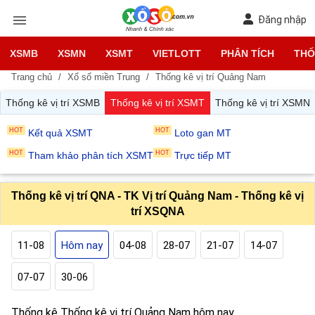
Đăng nhập
XSMB
XSMN
XSMT
VIETLOTT
PHÂN TÍCH
THỐ
Trang chủ
Xổ số miền Trung
Thống kê vị trí Quảng Nam
Thống kê vị trí XSMB
Thống kê vị trí XSMT
Thống kê vị trí XSMN
Kết quả XSMT
Loto gan MT
Tham khảo phân tích XSMT
Trực tiếp MT
Thống kê vị trí QNA - TK Vị trí Quảng Nam - Thống kê vị
trí XSQNA
11-08
Hôm nay
04-08
28-07
21-07
14-07
07-07
30-06
Thống kê Thống kê vị trí Quảng Nam hôm nay