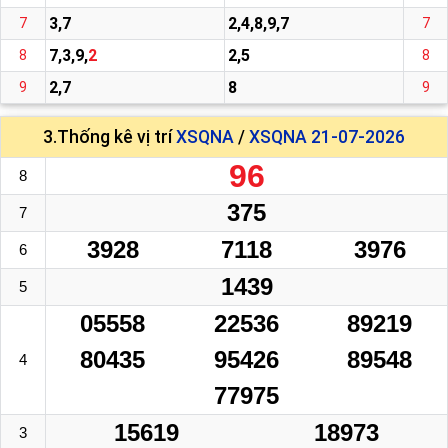
3,7
2,4,8,9,7
7
7
7,3,9,
2
2,5
8
8
2,7
8
9
9
3.Thống kê vị trí
XSQNA
/
XSQNA 21-07-2026
9
6
8
3
7
5
7
3
9
2
8
7
1
1
8
3
9
7
6
6
1
4
3
9
5
0
5
5
5
8
2
2
5
3
6
8
9
2
1
9
8
0
4
3
5
9
5
4
2
6
8
9
5
4
8
4
7
7
9
7
5
1
5
6
1
9
1
8
9
7
3
3