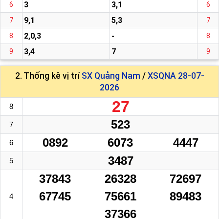
3
3,1
6
6
9,1
5,3
7
7
2,0,3
-
8
8
3,4
7
9
9
2. Thống kê vị trí
SX Quảng Nam
/
XSQNA 28-07-
2026
2
7
8
5
2
3
7
0
8
9
2
6
0
7
3
4
4
4
7
6
3
4
8
7
5
3
7
8
4
3
2
6
3
2
8
7
2
6
9
7
6
7
7
4
5
7
5
6
6
1
8
9
4
8
3
4
3
7
3
6
6