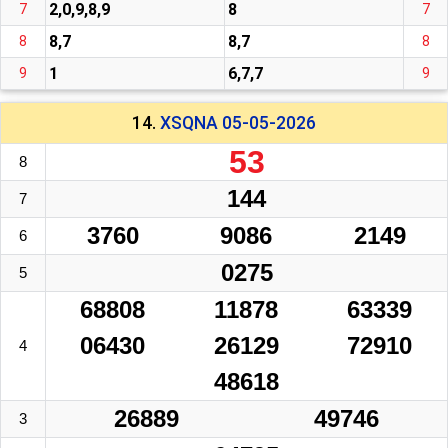
2,0,9,8,9
8
7
7
8,7
8,7
8
8
1
6,7,7
9
9
14.
XSQNA 05-05-2026
5
3
8
1
4
4
7
3
7
6
0
9
0
8
6
2
1
4
9
6
0
2
7
5
5
6
8
8
0
8
1
1
8
7
8
6
3
3
3
9
0
6
4
3
0
2
6
1
2
9
7
2
9
1
0
4
4
8
6
1
8
2
6
8
8
9
4
9
7
4
6
3