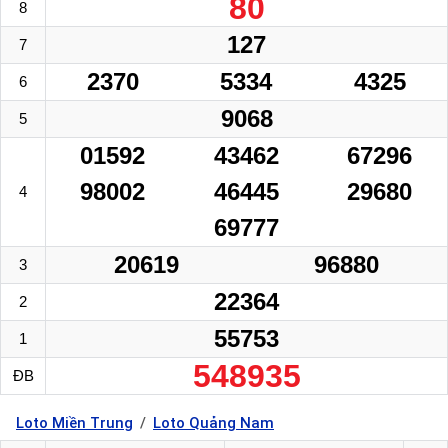
8
0
8
1
2
7
7
2
3
7
0
5
3
3
4
4
3
2
5
6
9
0
6
8
5
0
1
5
9
2
4
3
4
6
2
6
7
2
9
6
9
8
0
0
2
4
6
4
4
5
2
9
6
8
0
4
6
9
7
7
7
2
0
6
1
9
9
6
8
8
0
3
2
2
3
6
4
2
5
5
7
5
3
1
5
4
8
9
3
5
ĐB
Loto Miền Trung
Loto Quảng Nam