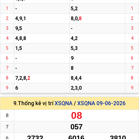
-
5,2
1
1
4,9,1
8,0,
8
2
2
9,5
-
3
3
4,8,8
4,2
4
4
1,5
5,3
5
5
-
9
6
6
-
8
7
7
7,2,8,
2
8,4,4
8
8
6
2,3,0
9
9
9.Thống kê vị trí
XSQNA
/
XSQNA 09-06-2026
0
8
8
0
5
7
7
2
7
3
2
6
0
1
6
3
8
1
0
6