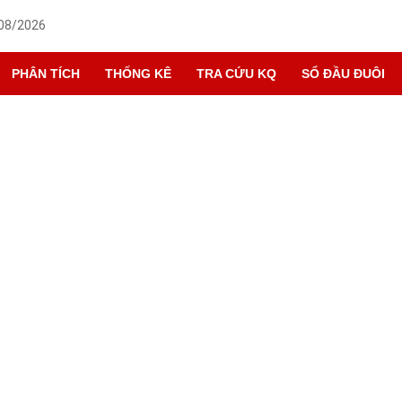
/08/2026
PHÂN TÍCH
THỐNG KÊ
TRA CỨU KQ
SỔ ĐẦU ĐUÔI