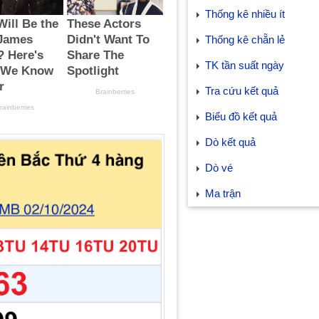
Thống kê nhiều ít
Thống kê chẵn lẻ
TK tần suất ngày
Tra cứu kết quả
Biểu đồ kết quả
Dò kết quả
Dò vé
Ma trận