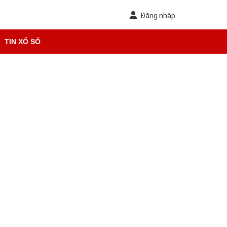
Đăng nhập
TIN XỔ SỐ