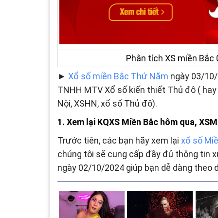
Phân tích XS miền Bắc 
►
Xổ số miền Bắc Thứ Năm
ngày 03/10/
TNHH MTV Xổ số kiến thiết Thủ đô ( hay 
Nội, XSHN, xổ số Thủ đô).
1. Xem lại KQXS Miền Bắc hôm qua, XSM
Trước tiên, các bạn hãy xem lại
xổ số Mi
chúng tôi sẽ cung cấp đầy đủ thông tin x
ngày 02/10/2024 giúp bạn dễ dàng theo d