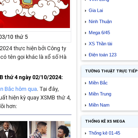
Gia Lai
Ninh Thuận
Mega 6/45
03/10 thứ 5
XS Thần tài
2024 thực hiện bởi Công ty
Điện toán 123
có tên gọi khác là xổ số Hà
TƯỜNG THUẬT TRỰC TIẾP
B thứ 4 ngày 02/10/2024:
Miền Bắc
ền Bắc hôm qua
. Tại đây,
Miền Trung
uất hiện kỳ quay XSMB thứ 4,
Miền Nam
õi hơn:
THỐNG KÊ XS MEGA
Thống kê 01-45