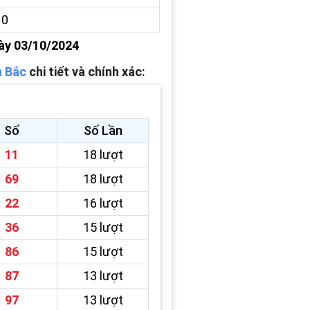
10
gày 03/10/2024
n Bắc
chi tiết và chính xác:
Số
Số Lần
11
18 lượt
69
18 lượt
22
16 lượt
36
15 lượt
86
15 lượt
87
13 lượt
97
13 lượt