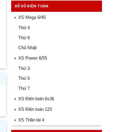
XỔ SỐ ĐIỆN TOÁN
XS Mega 6/45
Thứ 4
Thứ 6
Chủ Nhật
XS Power 6/55
Thứ 3
Thứ 5
Thứ 7
XS Điện toán 6x36
XS Điện toán 123
XS Thần tài 4