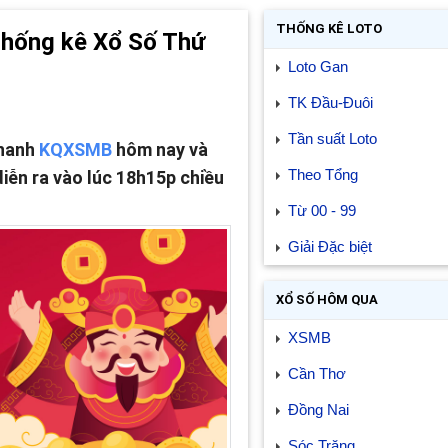
THỐNG KÊ LOTO
Thống kê Xổ Số Thứ
Loto Gan
TK Đầu-Đuôi
Tần suất Loto
nhanh
KQXSMB
hôm nay và
Theo Tổng
iễn ra vào lúc 18h15p chiều
Từ 00 - 99
Giải Đặc biệt
XỔ SỐ HÔM QUA
XSMB
Cần Thơ
Đồng Nai
Sóc Trăng