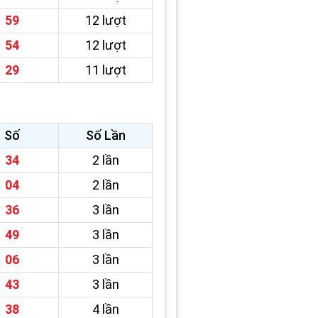
59
12 lượt
54
12 lượt
29
11 lượt
Số
Số Lần
34
2 lần
04
2 lần
36
3 lần
49
3 lần
06
3 lần
43
3 lần
38
4 lần