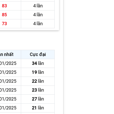
83
4 lần
85
4 lần
73
4 lần
n nhất
Cực đại
01/2025
34
lần
01/2025
19
lần
01/2025
22
lần
01/2025
23
lần
01/2025
27
lần
01/2025
21
lần