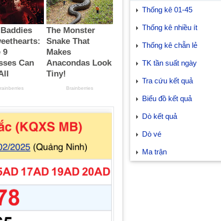
Thống kê 01-45
Thống kê nhiều ít
Thống kê chẵn lẻ
TK tần suất ngày
Tra cứu kết quả
Biểu đồ kết quả
Dò kết quả
Dò vé
Ma trận