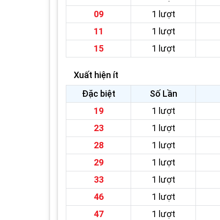
09
1 lượt
11
1 lượt
15
1 lượt
Xuất hiện ít
Đặc biệt
Số Lần
19
1 lượt
23
1 lượt
28
1 lượt
29
1 lượt
33
1 lượt
46
1 lượt
47
1 lượt