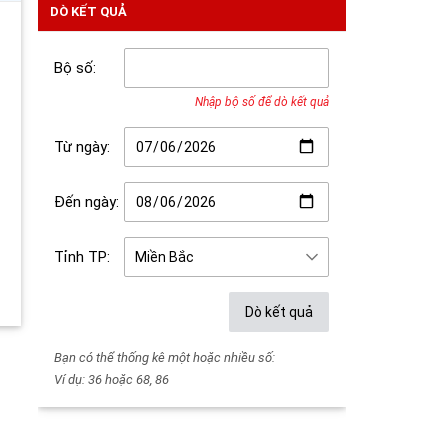
DÒ KẾT QUẢ
Bộ số:
Nhập bộ số để dò kết quả
Từ ngày:
Đến ngày:
Tỉnh TP:
Dò kết quả
Bạn có thể thống kê một hoặc nhiều số:
Ví dụ: 36 hoặc 68, 86