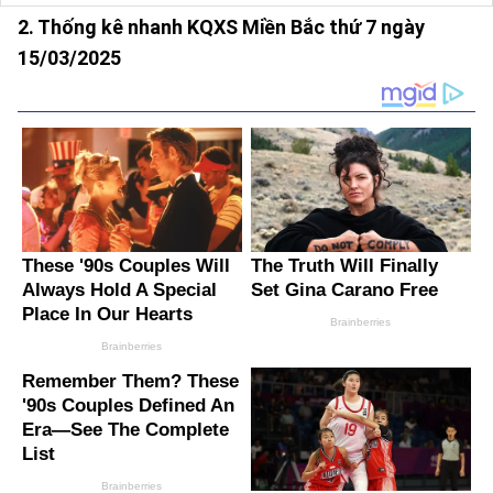
2. Thống kê nhanh KQXS Miền Bắc thứ 7 ngày
15/03/2025