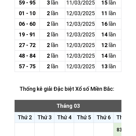
59 - 95
3
lần
11/03/2025
15
lần
01 - 10
2
lần
12/03/2025
11
lần
06 - 60
2
lần
12/03/2025
16
lần
19 - 91
2
lần
12/03/2025
14
lần
27 - 72
2
lần
12/03/2025
12
lần
48 - 84
2
lần
12/03/2025
14
lần
57 - 75
2
lần
12/03/2025
13
lần
Thống kê giải Đặc biệt Xổ số Miền Bắc:
Tháng 03
Thứ 2
Thứ 3
Thứ 4
Thứ 5
Thứ 6
Thứ 7
836
83