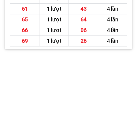
61
1 lượt
43
4 lần
65
1 lượt
64
4 lần
66
1 lượt
06
4 lần
69
1 lượt
26
4 lần