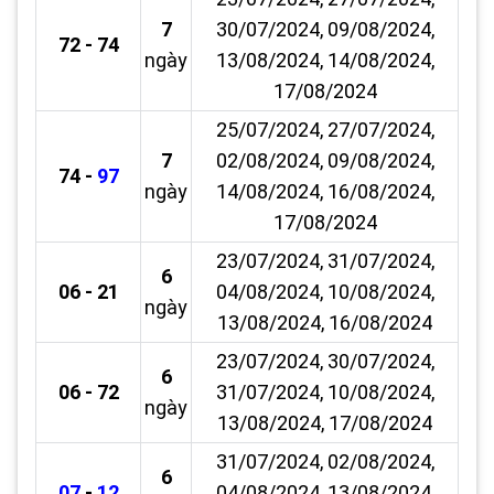
7
30/07/2024, 09/08/2024,
72 - 74
ngày
13/08/2024, 14/08/2024,
17/08/2024
25/07/2024, 27/07/2024,
7
02/08/2024, 09/08/2024,
74 -
97
ngày
14/08/2024, 16/08/2024,
17/08/2024
23/07/2024, 31/07/2024,
6
06 - 21
04/08/2024, 10/08/2024,
ngày
13/08/2024, 16/08/2024
23/07/2024, 30/07/2024,
6
06 - 72
31/07/2024, 10/08/2024,
ngày
13/08/2024, 17/08/2024
31/07/2024, 02/08/2024,
6
07
-
12
04/08/2024, 13/08/2024,