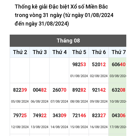
Thống kê giải Đặc biệt Xổ số Miền Bắc
trong vòng 31 ngày (từ ngày 01/08/2024
đến ngày 31/08/2024)
Tháng 08
Thứ 2
Thứ 3
Thứ 4
Thứ 5
Thứ 6
Thứ 7
Ch
982
53
520
12
606
40
01/08/2024
02/08/2024
03/08/2024
04
822
39
004
82
260
70
892
82
921
42
632
08
05/08/2024
06/08/2024
07/08/2024
08/08/2024
09/08/2024
10/08/2024
11
797
25
749
22
343
09
721
46
823
27
043
06
12/08/2024
13/08/2024
14/08/2024
15/08/2024
16/08/2024
17/08/2024
18