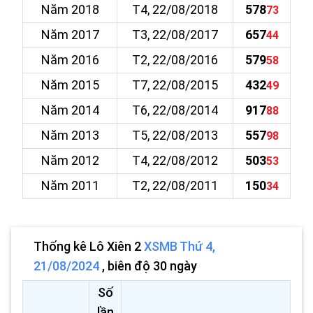
Năm 2018
T4, 22/08/2018
578
73
Năm 2017
T3, 22/08/2017
657
44
Năm 2016
T2, 22/08/2016
579
58
Năm 2015
T7, 22/08/2015
432
49
Năm 2014
T6, 22/08/2014
917
88
Năm 2013
T5, 22/08/2013
557
98
Năm 2012
T4, 22/08/2012
503
53
Năm 2011
T2, 22/08/2011
150
34
Thống kê Lô Xiên 2
XSMB Thứ 4,
21/08/2024
, biên độ 30 ngày
Số
lần