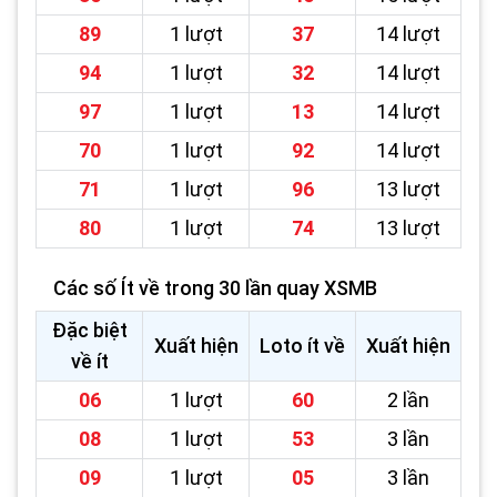
89
1 lượt
37
14 lượt
94
1 lượt
32
14 lượt
97
1 lượt
13
14 lượt
70
1 lượt
92
14 lượt
71
1 lượt
96
13 lượt
80
1 lượt
74
13 lượt
Các số Ít về trong 30 lần quay XSMB
Đặc biệt
Xuất hiện
Loto ít về
Xuất hiện
về ít
06
1 lượt
60
2 lần
08
1 lượt
53
3 lần
09
1 lượt
05
3 lần