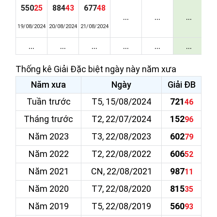
550
25
884
43
677
48
...
...
...
19/08/2024
20/08/2024
21/08/2024
...
...
...
...
...
...
Thống kê Giải Đặc biệt ngày này năm xưa
Năm xưa
Ngày
Giải ĐB
Tuần trước
T5, 15/08/2024
721
46
Tháng trước
T2, 22/07/2024
152
96
Năm 2023
T3, 22/08/2023
602
79
Năm 2022
T2, 22/08/2022
606
52
Năm 2021
CN, 22/08/2021
987
11
Năm 2020
T7, 22/08/2020
815
35
Năm 2019
T5, 22/08/2019
560
93