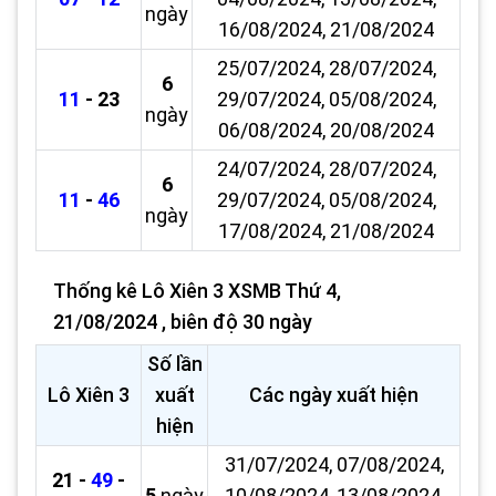
ngày
16/08/2024, 21/08/2024
25/07/2024, 28/07/2024,
6
11
- 23
29/07/2024, 05/08/2024,
ngày
06/08/2024, 20/08/2024
24/07/2024, 28/07/2024,
6
11
-
46
29/07/2024, 05/08/2024,
ngày
17/08/2024, 21/08/2024
Thống kê Lô Xiên 3 XSMB Thứ 4,
21/08/2024 , biên độ 30 ngày
Số lần
Lô Xiên 3
xuất
Các ngày xuất hiện
hiện
31/07/2024, 07/08/2024,
21 -
49
-
5
ngày
10/08/2024, 13/08/2024,