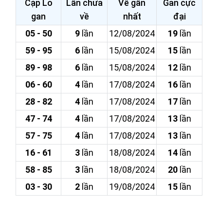
Cặp Lo
Lần chưa
Về gần
Gan cực
gan
về
nhất
đại
05 - 50
9
lần
12/08/2024
19
lần
59 - 95
6
lần
15/08/2024
15
lần
89 - 98
6
lần
15/08/2024
12
lần
06 - 60
4
lần
17/08/2024
16
lần
28 - 82
4
lần
17/08/2024
17
lần
47 - 74
4
lần
17/08/2024
13
lần
57 - 75
4
lần
17/08/2024
13
lần
16 - 61
3
lần
18/08/2024
14
lần
58 - 85
3
lần
18/08/2024
20
lần
03 - 30
2
lần
19/08/2024
15
lần