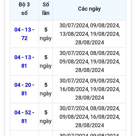
Bộ 3
Số
Các ngày
số
lần
30/07/2024, 09/08/2024,
04
-
13
-
5
13/08/2024, 19/08/2024,
72
ngày
28/08/2024
30/07/2024, 08/08/2024,
04
-
13
-
5
09/08/2024, 19/08/2024,
81
ngày
28/08/2024
30/07/2024, 09/08/2024,
04
-
20
-
5
16/08/2024, 19/08/2024,
81
ngày
28/08/2024
30/07/2024, 08/08/2024,
04
-
52
-
5
09/08/2024, 16/08/2024,
81
ngày
28/08/2024
30/07/2024, 09/08/2024,