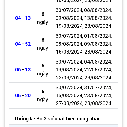
16/08/2024, 28/08/2024
30/07/2024, 08/08/2024,
6
04
-
13
09/08/2024, 13/08/2024,
ngày
19/08/2024, 28/08/2024
30/07/2024, 01/08/2024,
6
04
-
52
08/08/2024, 09/08/2024,
ngày
16/08/2024, 28/08/2024
30/07/2024, 04/08/2024,
6
06
-
13
13/08/2024, 22/08/2024,
ngày
23/08/2024, 28/08/2024
30/07/2024, 31/07/2024,
6
06
-
20
16/08/2024, 23/08/2024,
ngày
27/08/2024, 28/08/2024
Thống kê Bộ 3 số xuất hiện cùng nhau