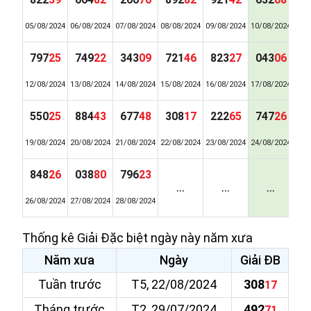
05/08/2024
06/08/2024
07/08/2024
08/08/2024
09/08/2024
10/08/2024
11
797
25
749
22
343
09
721
46
823
27
043
06
12/08/2024
13/08/2024
14/08/2024
15/08/2024
16/08/2024
17/08/2024
18
550
25
884
43
677
48
308
17
222
65
747
26
19/08/2024
20/08/2024
21/08/2024
22/08/2024
23/08/2024
24/08/2024
25
848
26
038
80
796
23
...
...
...
26/08/2024
27/08/2024
28/08/2024
Thống kê Giải Đặc biệt ngày này năm xưa
Năm xưa
Ngày
Giải ĐB
Tuần trước
T5, 22/08/2024
308
17
Tháng trước
T2, 29/07/2024
492
71