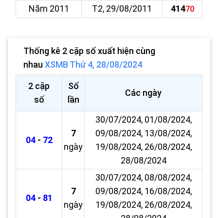
Năm 2011
T2, 29/08/2011
414
70
Thống kê 2 cặp số xuất hiện cùng
nhau
XSMB Thứ 4, 28/08/2024
2 cặp
Số
Các ngày
số
lần
30/07/2024, 01/08/2024,
7
09/08/2024, 13/08/2024,
04
-
72
ngày
19/08/2024, 26/08/2024,
28/08/2024
30/07/2024, 08/08/2024,
7
09/08/2024, 16/08/2024,
04
-
81
ngày
19/08/2024, 26/08/2024,