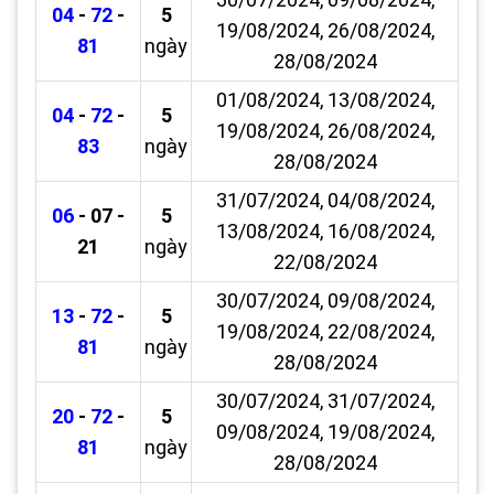
04
-
72
-
5
19/08/2024, 26/08/2024,
81
ngày
28/08/2024
01/08/2024, 13/08/2024,
04
-
72
-
5
19/08/2024, 26/08/2024,
83
ngày
28/08/2024
31/07/2024, 04/08/2024,
06
- 07 -
5
13/08/2024, 16/08/2024,
21
ngày
22/08/2024
30/07/2024, 09/08/2024,
13
-
72
-
5
19/08/2024, 22/08/2024,
81
ngày
28/08/2024
30/07/2024, 31/07/2024,
20
-
72
-
5
09/08/2024, 19/08/2024,
81
ngày
28/08/2024