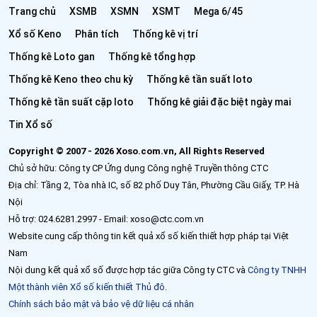
Trang chủ
XSMB
XSMN
XSMT
Mega 6/45
Xổ số Keno
Phân tích
Thống kê vị trí
Thống kê Loto gan
Thống kê tổng hợp
Thống kê Keno theo chu kỳ
Thống kê tần suất loto
Thống kê tần suất cặp loto
Thống kê giải đặc biệt ngày mai
Tin Xổ số
Copyright © 2007 - 2026 Xoso.com.vn, All Rights Reserved
Chủ sở hữu: Công ty CP Ứng dụng Công nghệ Truyền thông CTC
Địa chỉ: Tầng 2, Tòa nhà IC, số 82 phố Duy Tân, Phường Cầu Giấy, TP. Hà
Nội
Hỗ trợ: 024.6281.2997 - Email: xoso@ctc.com.vn
Website cung cấp thông tin kết quả xổ số kiến thiết hợp pháp tại Việt
Nam
Nội dung kết quả xổ số được hợp tác giữa Công ty CTC và
Công ty TNHH
Một thành viên Xổ số kiến thiết Thủ đô
.
Chính sách bảo mật và bảo vệ dữ liệu cá nhân