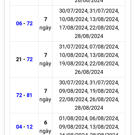
28/08/2024
30/07/2024, 31/07/2024,
7
10/08/2024, 13/08/2024,
06
-
72
ngày
17/08/2024, 22/08/2024,
28/08/2024
31/07/2024, 07/08/2024,
7
10/08/2024, 13/08/2024,
21 -
72
ngày
19/08/2024, 22/08/2024,
26/08/2024
30/07/2024, 31/07/2024,
7
09/08/2024, 19/08/2024,
72
-
81
ngày
22/08/2024, 26/08/2024,
28/08/2024
01/08/2024, 06/08/2024,
6
04
-
12
09/08/2024, 13/08/2024,
ngày