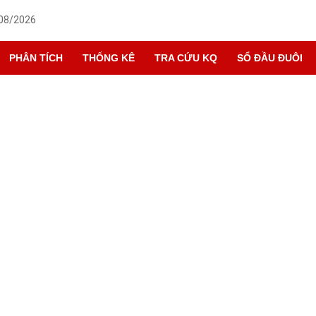
/08/2026
PHÂN TÍCH
THỐNG KÊ
TRA CỨU KQ
SỔ ĐẦU ĐUÔI