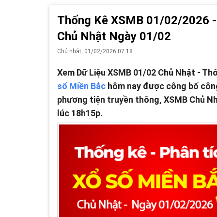
Thống Kê XSMB 01/02/2026 -
Chủ Nhật Ngày 01/02
Chủ nhật, 01/02/2026 07:18
Xem Dữ Liệu XSMB 01/02 Chủ Nhật - Thố
số Miền Bắc
hôm nay được công bố công 
phương tiện truyền thông, XSMB Chủ Nh
lúc 18h15p.