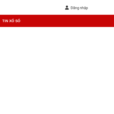
Đăng nhập
TIN XỔ SỐ