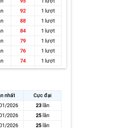
ần
95
1 lượt
ần
92
1 lượt
ần
88
1 lượt
ần
84
1 lượt
ần
79
1 lượt
ần
76
1 lượt
ần
74
1 lượt
n nhất
Cực đại
01/2026
23
lần
01/2026
25
lần
01/2026
25
lần