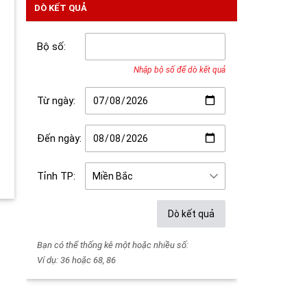
DÒ KẾT QUẢ
Bộ số:
Nhập bộ số để dò kết quả
Từ ngày:
Đến ngày:
Tỉnh TP:
Dò kết quả
Bạn có thể thống kê một hoặc nhiều số:
Ví dụ: 36 hoặc 68, 86