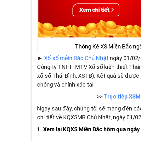
Thống Kê XS Miền Bắc ng
►
Xổ số miền Bắc Chủ Nhật
ngày 01/02/
Công ty TNHH MTV Xổ số kiến thiết Thái B
xổ số Thái Bình, XSTB). Kết quả sẽ được
chóng và chính xác tại:
>>
Trực tiếp XS
Ngay sau đây, chúng tôi sẽ mang đến cá
chi tiết về KQXSMB Chủ Nhật, ngày 01/02
1. Xem lại KQXS Miền Bắc hôm qua ngày 