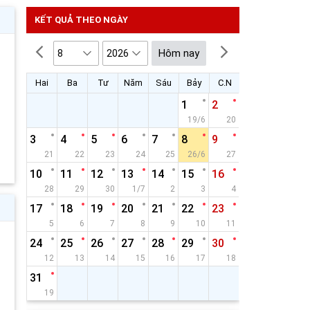
KẾT QUẢ THEO NGÀY
Hôm nay
Hai
Ba
Tư
Năm
Sáu
Bảy
C.N
1
2
19/6
20
3
4
5
6
7
8
9
21
22
23
24
25
26/6
27
10
11
12
13
14
15
16
28
29
30
1/7
2
3
4
17
18
19
20
21
22
23
5
6
7
8
9
10
11
24
25
26
27
28
29
30
12
13
14
15
16
17
18
31
19