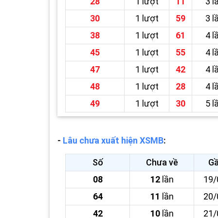
28
1 lượt
11
3 l
30
1 lượt
59
3 l
38
1 lượt
61
4 l
45
1 lượt
55
4 l
47
1 lượt
42
4 l
48
1 lượt
28
4 l
49
1 lượt
30
5 l
-
Lâu chưa xuất hiện XSMB
:
Số
Chưa về
Gầ
08
12
lần
19/
64
11
lần
20/
42
10
lần
21/