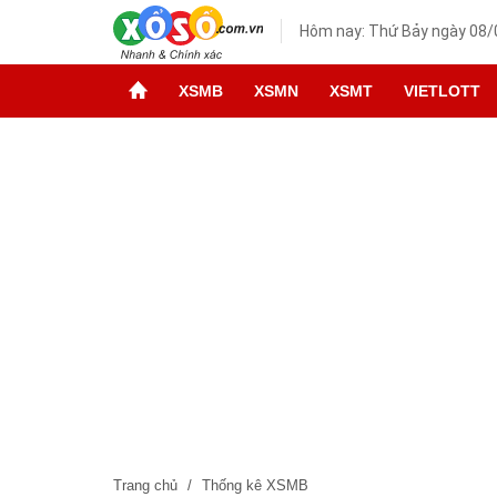
Hôm nay: Thứ Bảy ngày 08
XSMB
XSMN
XSMT
VIETLOTT
Trang chủ
Thống kê XSMB