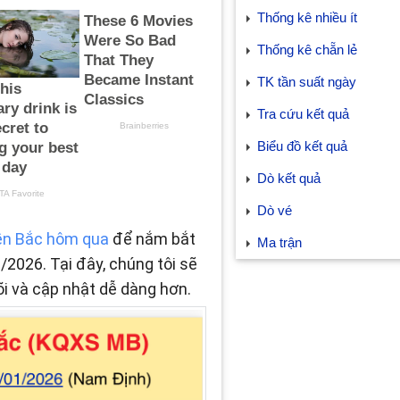
Thống kê nhiều ít
Thống kê chẵn lẻ
TK tần suất ngày
Tra cứu kết quả
Biểu đồ kết quả
Dò kết quả
Dò vé
ền Bắc hôm qua
để nắm bắt
Ma trận
2026. Tại đây, chúng tôi sẽ
õi và cập nhật dễ dàng hơn.