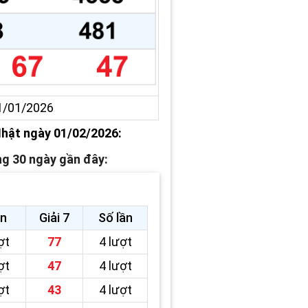
1/01/2026
hật ngày 01/02/2026:
g 30 ngày gần đây:
ần
Giải 7
Số lần
ợt
77
4 lượt
ợt
47
4 lượt
ợt
43
4 lượt