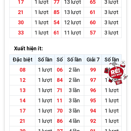
17
1 lượt
77
13 lượt
65
3 lượt
21
1 lượt
85
13 lượt
61
3 lượt
30
1 lượt
54
12 lượt
60
3 lượt
33
1 lượt
61
11 lượt
57
3 lượt
Xuất hiện ít:
Đặc biệt
Số lần
Số
Số lần
Giải 7
Số lần
08
1 lượt
06
2 lần
99
1 lượt
12
1 lượt
84
2 lần
97
1 lượt
13
1 lượt
71
3 lần
96
1 lượt
14
1 lượt
11
3 lần
95
1 lượt
17
1 lượt
70
3 lần
94
1 lượt
21
1 lượt
86
4 lần
92
1 lượt