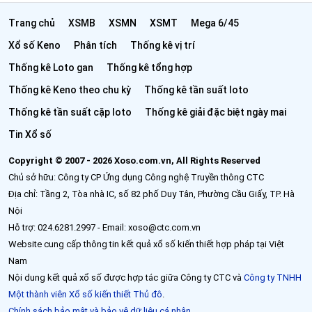
Trang chủ
XSMB
XSMN
XSMT
Mega 6/45
Xổ số Keno
Phân tích
Thống kê vị trí
Thống kê Loto gan
Thống kê tổng hợp
Thống kê Keno theo chu kỳ
Thống kê tần suất loto
Thống kê tần suất cặp loto
Thống kê giải đặc biệt ngày mai
Tin Xổ số
Copyright © 2007 - 2026 Xoso.com.vn, All Rights Reserved
Chủ sở hữu: Công ty CP Ứng dụng Công nghệ Truyền thông CTC
Địa chỉ: Tầng 2, Tòa nhà IC, số 82 phố Duy Tân, Phường Cầu Giấy, TP. Hà
Nội
Hỗ trợ: 024.6281.2997 - Email: xoso@ctc.com.vn
Website cung cấp thông tin kết quả xổ số kiến thiết hợp pháp tại Việt
Nam
Nội dung kết quả xổ số được hợp tác giữa Công ty CTC và
Công ty TNHH
Một thành viên Xổ số kiến thiết Thủ đô
.
Chính sách bảo mật và bảo vệ dữ liệu cá nhân