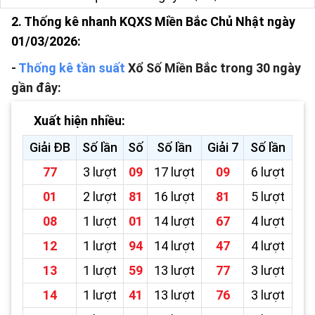
2. Thống kê nhanh KQXS Miền Bắc Chủ Nhật ngày
01/03/2026:
-
Thống kê tần suất
Xổ Số Miền Bắc trong 30 ngày
gần đây:
Xuất hiện nhiều:
Giải ĐB
Số lần
Số
Số lần
Giải 7
Số lần
77
3 lượt
09
17 lượt
09
6 lượt
01
2 lượt
81
16 lượt
81
5 lượt
08
1 lượt
01
14 lượt
67
4 lượt
12
1 lượt
94
14 lượt
47
4 lượt
13
1 lượt
59
13 lượt
77
3 lượt
14
1 lượt
41
13 lượt
76
3 lượt