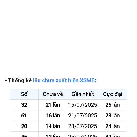
- Thống kê
lâu chưa xuất hiện XSMB
:
Số
Chưa về
Gần nhất
Cực đại
32
21
lần
16/07/2025
26
lần
61
16
lần
21/07/2025
23
lần
20
14
lần
23/07/2025
24
lần
45
12
lần
25/07/2025
30
lần