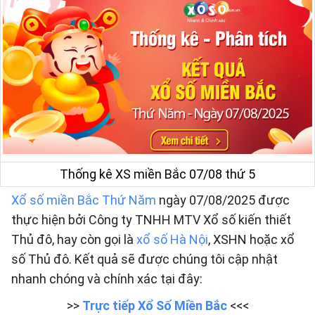
Thống kê XS miền Bắc 07/08 thứ 5
Xổ số miền Bắc Thứ Năm
ngày 07/08/2025 được
thực hiện bởi Công ty TNHH MTV Xổ số kiến thiết
Thủ đô, hay còn gọi là
xổ số Hà Nội
, XSHN hoặc xổ
số Thủ đô. Kết quả sẽ được chúng tôi cập nhật
nhanh chóng và chính xác tại đây:
>>
Trực tiếp Xổ Số Miền Bắc
<<<