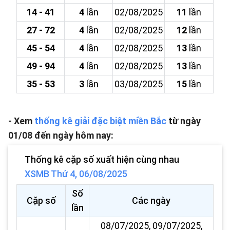
14 - 41
4
lần
02/08/2025
11
lần
27 - 72
4
lần
02/08/2025
12
lần
45 - 54
4
lần
02/08/2025
13
lần
49 - 94
4
lần
02/08/2025
13
lần
35 - 53
3
lần
03/08/2025
15
lần
- Xem
thống kê giải đặc biệt miền Bắc
từ ngày
01/08 đến ngày hôm nay:
Thống kê cặp số xuất hiện cùng nhau
XSMB Thứ 4, 06/08/2025
Số
Cặp số
Các ngày
lần
08/07/2025, 09/07/2025,