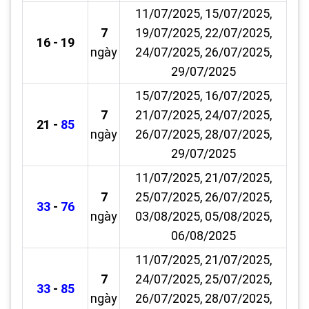
11/07/2025, 15/07/2025,
7
19/07/2025, 22/07/2025,
16 - 19
ngày
24/07/2025, 26/07/2025,
29/07/2025
15/07/2025, 16/07/2025,
7
21/07/2025, 24/07/2025,
21 -
85
ngày
26/07/2025, 28/07/2025,
29/07/2025
11/07/2025, 21/07/2025,
7
25/07/2025, 26/07/2025,
33
-
76
ngày
03/08/2025, 05/08/2025,
06/08/2025
11/07/2025, 21/07/2025,
7
24/07/2025, 25/07/2025,
33
-
85
ngày
26/07/2025, 28/07/2025,