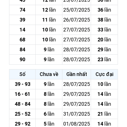
74
12
lần
25/07/2025
36
lần
39
11
lần
26/07/2025
38
lần
14
10
lần
27/07/2025
33
lần
68
10
lần
27/07/2025
20
lần
84
9
lần
28/07/2025
29
lần
90
9
lần
28/07/2025
23
lần
Số
Chưa về
Gần nhất
Cực đại
39 - 93
9
lần
28/07/2025
10
lần
16 - 61
8
lần
29/07/2025
14
lần
48 - 84
8
lần
29/07/2025
14
lần
25 - 52
6
lần
31/07/2025
21
lần
29 - 92
5
lần
01/08/2025
14
lần