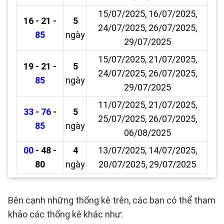
15/07/2025, 16/07/2025,
16 - 21 -
5
24/07/2025, 26/07/2025,
85
ngày
29/07/2025
15/07/2025, 21/07/2025,
19 - 21 -
5
24/07/2025, 26/07/2025,
85
ngày
29/07/2025
11/07/2025, 21/07/2025,
33
-
76
-
5
25/07/2025, 26/07/2025,
85
ngày
06/08/2025
00
- 48 -
4
13/07/2025, 14/07/2025,
80
ngày
20/07/2025, 29/07/2025
Bên cạnh những thống kê trên, các bạn có thể tham
khảo các thống kê khác như: