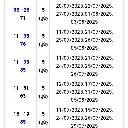
20/07/2025, 22/07/2025,
06
-
26
-
5
27/07/2025, 01/08/2025,
71
ngày
03/08/2025
11/07/2025, 21/07/2025,
11 -
33
-
5
25/07/2025, 26/07/2025,
76
ngày
05/08/2025
11/07/2025, 21/07/2025,
11 -
33
-
5
24/07/2025, 25/07/2025,
85
ngày
26/07/2025
12/07/2025, 17/07/2025,
11 - 51 -
5
26/07/2025, 31/07/2025,
63
ngày
05/08/2025
11/07/2025, 15/07/2025,
16 - 19 -
5
24/07/2025, 26/07/2025,
85
ngày
29/07/2025