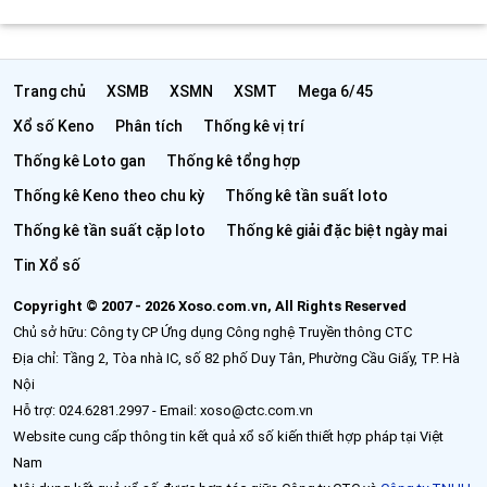
Trang chủ
XSMB
XSMN
XSMT
Mega 6/45
Xổ số Keno
Phân tích
Thống kê vị trí
Thống kê Loto gan
Thống kê tổng hợp
Thống kê Keno theo chu kỳ
Thống kê tần suất loto
Thống kê tần suất cặp loto
Thống kê giải đặc biệt ngày mai
Tin Xổ số
Copyright © 2007 - 2026 Xoso.com.vn, All Rights Reserved
Chủ sở hữu: Công ty CP Ứng dụng Công nghệ Truyền thông CTC
Địa chỉ: Tầng 2, Tòa nhà IC, số 82 phố Duy Tân, Phường Cầu Giấy, TP. Hà
Nội
Hỗ trợ: 024.6281.2997 - Email: xoso@ctc.com.vn
Website cung cấp thông tin kết quả xổ số kiến thiết hợp pháp tại Việt
Nam