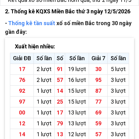
2. Thống kê KQXS Miền Bắc thứ 3 ngày 12/5/2026
-
Thống kê tần suất
xổ số miền Bắc trong 30 ngày
gần đây:
Xuất hiện nhiều:
Giải ĐB
Số lần
Số
Số lần
Giải 7
Số lần
17
2 lượt
91
19 lượt
30
5 lượt
76
2 lượt
57
16 lượt
95
3 lượt
92
1 lượt
14
15 lượt
87
3 lượt
97
1 lượt
25
15 lượt
77
3 lượt
00
1 lượt
17
13 lượt
69
3 lượt
12
1 lượt
79
13 lượt
59
3 lượt
14
1 lượt
13
12 lượt
57
3 lượt