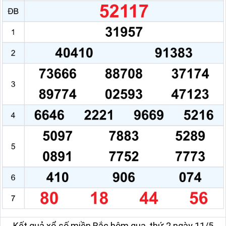
Kết quả xổ số miền Bắc hôm qua, thứ 2 ngày 11/5