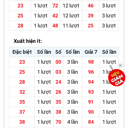
23
1 lượt
72
12 lượt
46
3 lượt
25
1 lượt
42
12 lượt
39
3 lượt
28
1 lượt
48
11 lượt
25
3 lượt
Xuất hiện ít:
Đặc biệt
Số lần
Số
Số lần
Giải 7
Số lần
23
1 lượt
00
3 lần
98
1 lượt
25
1 lượt
03
3 lần
96
1 lượt
28
1 lượt
24
3 lần
94
1 lượt
32
1 lượt
26
3 lần
93
1 lượt
35
1 lượt
35
3 lần
91
1 lượt
37
1 lượt
38
3 lần
90
1 lượt
38
1 lượt
70
4 lần
84
1 lượt