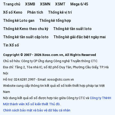
Trang chủ
XSMB
XSMN
XSMT
Mega 6/45
Xổ số Keno
Phân tích
Thống kê vị trí
Thống kê Loto gan
Thống kê tổng hợp
Thống kê Keno theo chu kỳ
Thống kê tần suất loto
Thống kê tần suất cặp loto
Thống kê giải đặc biệt ngày mai
Tin Xổ số
Copyright © 2007 - 2026 Xoso.com.vn, All Rights Reserved
Chủ sở hữu: Công ty CP Ứng dụng Công nghệ Truyền thông CTC
Địa chỉ: Tầng 2, Tòa nhà IC, số 82 phố Duy Tân, Phường Cầu Giấy, TP. Hà
Nội
Hỗ trợ: 024.6281.2997 - Email: xoso@ctc.com.vn
Website cung cấp thông tin kết quả xổ số kiến thiết hợp pháp tại Việt
Nam
Nội dung kết quả xổ số được hợp tác giữa Công ty CTC và
Công ty TNHH
Một thành viên Xổ số kiến thiết Thủ đô
.
Chính sách bảo mật và bảo vệ dữ liệu cá nhân