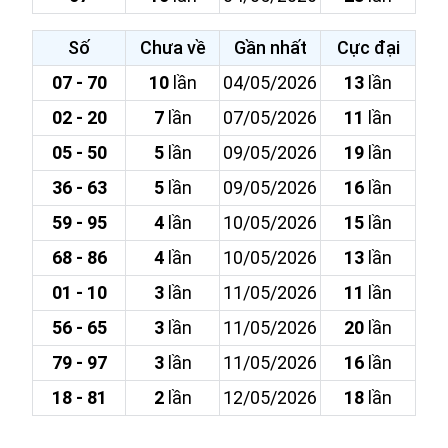
Số
Chưa về
Gần nhất
Cực đại
07 - 70
10
lần
04/05/2026
13
lần
02 - 20
7
lần
07/05/2026
11
lần
05 - 50
5
lần
09/05/2026
19
lần
36 - 63
5
lần
09/05/2026
16
lần
59 - 95
4
lần
10/05/2026
15
lần
68 - 86
4
lần
10/05/2026
13
lần
01 - 10
3
lần
11/05/2026
11
lần
56 - 65
3
lần
11/05/2026
20
lần
79 - 97
3
lần
11/05/2026
16
lần
18 - 81
2
lần
12/05/2026
18
lần