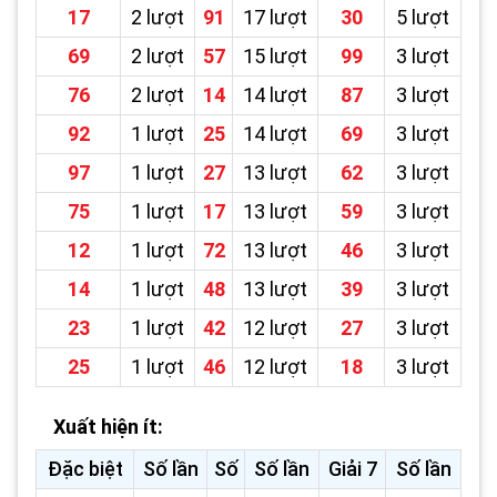
17
2 lượt
91
17 lượt
30
5 lượt
69
2 lượt
57
15 lượt
99
3 lượt
76
2 lượt
14
14 lượt
87
3 lượt
92
1 lượt
25
14 lượt
69
3 lượt
97
1 lượt
27
13 lượt
62
3 lượt
75
1 lượt
17
13 lượt
59
3 lượt
12
1 lượt
72
13 lượt
46
3 lượt
14
1 lượt
48
13 lượt
39
3 lượt
23
1 lượt
42
12 lượt
27
3 lượt
25
1 lượt
46
12 lượt
18
3 lượt
Xuất hiện ít:
Đặc biệt
Số lần
Số
Số lần
Giải 7
Số lần