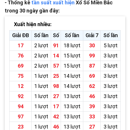
- Thống kê
tần suất xuất hiện
Xổ Số Miền Bắc
trong 30 ngày gần đây:
Xuất hiện nhiều:
Giải ĐB
Số lần
Số
Số lần
Giải 7
Số lần
17
2 lượt
91
18 lượt
30
5 lượt
76
2 lượt
14
15 lượt
99
3 lượt
69
2 lượt
57
15 lượt
87
3 lượt
75
1 lượt
25
14 lượt
69
3 lượt
12
1 lượt
98
14 lượt
62
3 lượt
92
1 lượt
27
13 lượt
46
3 lượt
94
1 lượt
17
13 lượt
39
3 lượt
97
1 lượt
42
13 lượt
33
3 lượt
23
1 lượt
46
13 lượt
27
3 lượt