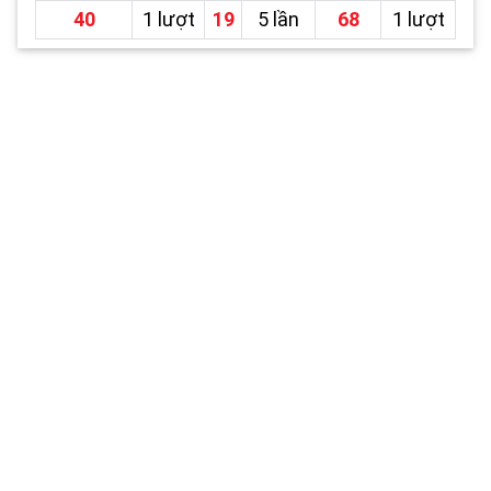
40
1 lượt
19
5 lần
68
1 lượt