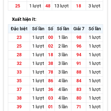
25
1 lượt
48
13 lượt
18
3 lượt
Xuất hiện ít:
Đặc biệt
Số lần
Số
Số lần
Giải 7
Số lần
23
1 lượt
00
1 lần
98
1 lượt
25
1 lượt
02
2 lần
96
1 lượt
28
1 lượt
18
3 lần
94
1 lượt
32
1 lượt
38
3 lần
91
1 lượt
33
1 lượt
78
3 lần
88
1 lượt
35
1 lượt
86
4 lần
84
1 lượt
37
1 lượt
36
4 lần
83
1 lượt
38
1 lượt
03
4 lần
80
1 lượt
39
1 lượt
01
5 lần
71
1 lượt